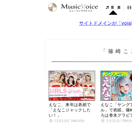
音 楽
サイトドメインが「voi
「篠崎こ
えなこ、来年は表紙で
えなこ「ヤング
「えなこジャックした
ル」で表紙、篠
い！」
ろは巻末グラビ
12月23日 14時50分
5月25日 17時0