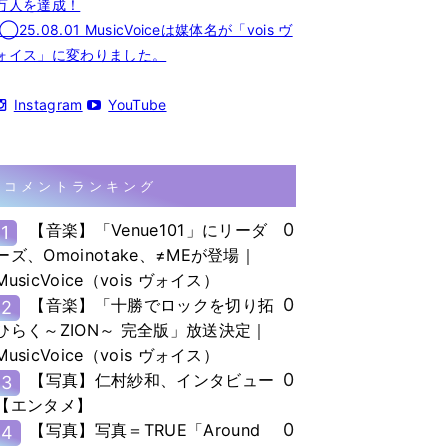
万人を達成！
◯25.08.01 MusicVoiceは媒体名が「vois ヴ
ォイス」に変わりました。
Instagram
YouTube
コメントランキング
0
【音楽】「Venue101」にリーダ
1
ーズ、Omoinotake、≠MEが登場｜
MusicVoice（vois ヴォイス）
0
【音楽】「十勝でロックを切り拓
2
ひらく～ZION～ 完全版」放送決定｜
MusicVoice（vois ヴォイス）
0
【写真】仁村紗和、インタビュー
3
【エンタメ】
0
【写真】写真＝TRUE「Around
4