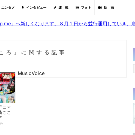
エンタメ
インタビュー
連 載
フォト
動 画
sjp.me」へ新しくなります。８月１日から並行運用していき
ころ」に関する記事
MusicVoice
アニマ
崎ここ
ア
5分