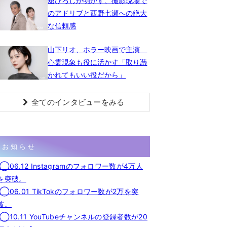
舘ひろしが明かす、撮影現場で
のアドリブと西野七瀬への絶大
な信頼感
山下リオ、ホラー映画で主演
心霊現象も役に活かす「取り憑
かれてもいい役だから」
全てのインタビューをみる
お知らせ
◯06.12 Instagramのフォロワー数が4万人
を突破。
◯06.01 TikTokのフォロワー数が2万を突
破。
◯10.11 YouTubeチャンネルの登録者数が20