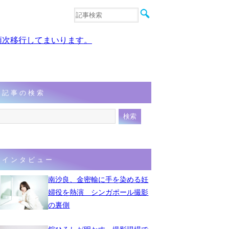
音楽
エンタメ
、順次移行してまいります。
インタビュー
動画
連載
フォト
記事の検索
インタビュー
南沙良、金密輸に手を染める妊
婦役を熱演 シンガポール撮影
の裏側