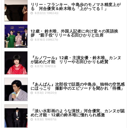
リリー・フランキー、中島歩のモノマネ精度上が
る 河合優実＆鈴木唯も「上がってる！」
6月22日 10時24分
12歳・ 鈴木唯、外国人記者に向け堂々の英語挨
拶 "親子役”リリー＆石田ひかりと出席
6月16日 09時27分
『ルノワール』12歳・主演女優・鈴木唯、カンヌ
が認めた才能 リリーや石田ひかりも絶賛
6月7日 13時12分
『あんぱん』次郎役で話題の中島歩、独特の空気感
にほっこり 撮影中のエピソードを聞かれ「待機」
6月3日 21時20分
「淡い水彩画のような演技」河合優実、カンヌが認
めた才能・12歳の鈴木唯に憧れられ感激
6月3日 19時57分