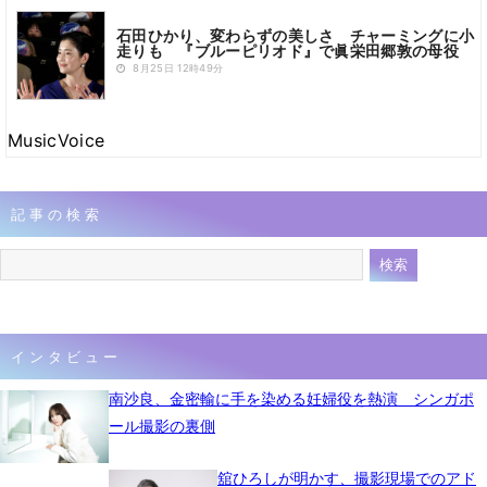
石田ひかり、変わらずの美しさ チャーミングに小
走りも 『ブルーピリオド』で眞栄田郷敦の母役
8月25日 12時49分
MusicVoice
記事の検索
インタビュー
南沙良、金密輸に手を染める妊婦役を熱演 シンガポ
ール撮影の裏側
舘ひろしが明かす、撮影現場でのアド