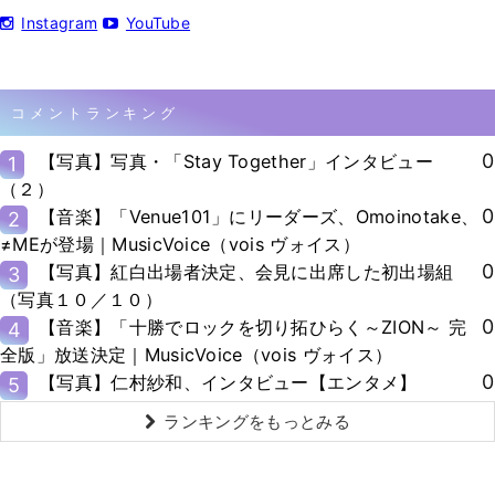
Instagram
YouTube
コメントランキング
0
【写真】写真・「Stay Together」インタビュー
1
（２）
0
【音楽】「Venue101」にリーダーズ、Omoinotake、
2
≠MEが登場｜MusicVoice（vois ヴォイス）
0
【写真】紅白出場者決定、会見に出席した初出場組
3
（写真１０／１０）
0
【音楽】「十勝でロックを切り拓ひらく～ZION～ 完
4
全版」放送決定｜MusicVoice（vois ヴォイス）
0
【写真】仁村紗和、インタビュー【エンタメ】
5
ランキングをもっとみる