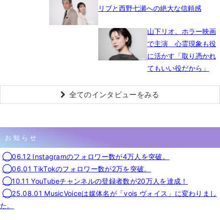
リブと西野七瀬への絶大な信頼感
山下リオ、ホラー映画
で主演 心霊現象も役
に活かす「取り憑かれ
てもいい役だから」
全てのインタビューをみる
お知らせ
◯06.12 Instagramのフォロワー数が4万人を突破。
◯06.01 TikTokのフォロワー数が2万を突破。
◯10.11 YouTubeチャンネルの登録者数が20万人を達成！
◯25.08.01 MusicVoiceは媒体名が「vois ヴォイス」に変わりまし
た。