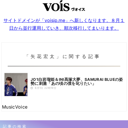
サイトドメインが「voisjp.me」へ新しくなります。８月１
日から並行運用していき、順次移行してまいります。
「矢花宏太」に関する記事
JO1白岩瑠姫＆INI髙塚大夢、SAMURAI BLUEの姿
勢に刺激「あの頃の僕を叱りたい」
6月1日 22時19分
MusicVoice
記事の検索