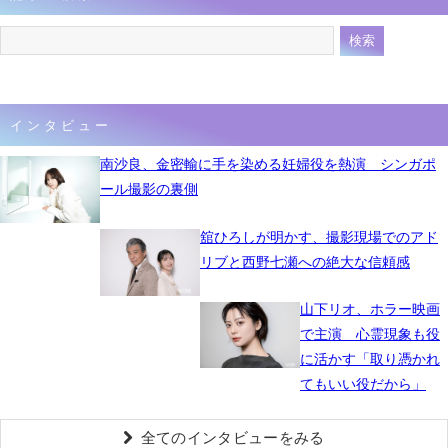
インタビュー
南沙良、金密輸に手を染める妊婦役を熱演 シンガポ
ール撮影の裏側
舘ひろしが明かす、撮影現場でのアド
リブと西野七瀬への絶大な信頼感
山下リオ、ホラー映画
で主演 心霊現象も役
に活かす「取り憑かれ
てもいい役だから」
全てのインタビューをみる