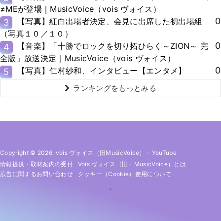
≠MEが登場｜MusicVoice（vois ヴォイス）
0
【写真】紅白出場者決定、会見に出席した初出場組
3
（写真１０／１０）
0
【音楽】「十勝でロックを切り拓ひらく～ZION～ 完
4
全版」放送決定｜MusicVoice（vois ヴォイス）
0
【写真】仁村紗和、インタビュー【エンタメ】
5
ランキングをもっとみる
Copyright © 2026. vois ヴォイス（旧MusicVoice）
-
YouTube
情報提供・取材案内の受付
Vois ヴォイス（旧・MusicVoice）とは
広告に関するお問い合わせ
クッキー（cookie）使用について
-