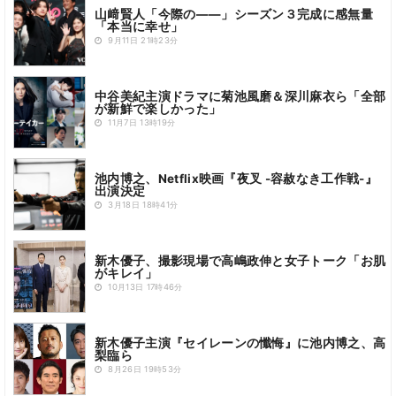
山﨑賢人「今際の――」シーズン３完成に感無量
「本当に幸せ」
9月11日 21時23分
中谷美紀主演ドラマに菊池風磨＆深川麻衣ら「全部
が新鮮で楽しかった」
11月7日 13時19分
池内博之、Netflix映画『夜叉 -容赦なき工作戦-』
出演決定
3月18日 18時41分
新木優子、撮影現場で高嶋政伸と女子トーク「お肌
がキレイ」
10月13日 17時46分
新木優子主演『セイレーンの懺悔』に池内博之、高
梨臨ら
8月26日 19時53分