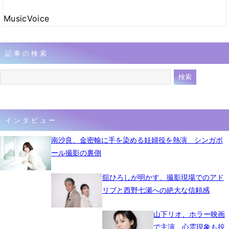
MusicVoice
記事の検索
インタビュー
南沙良、金密輸に手を染める妊婦役を熱演 シンガポ
ール撮影の裏側
舘ひろしが明かす、撮影現場でのアド
リブと西野七瀬への絶大な信頼感
山下リオ、ホラー映画
で主演 心霊現象も役