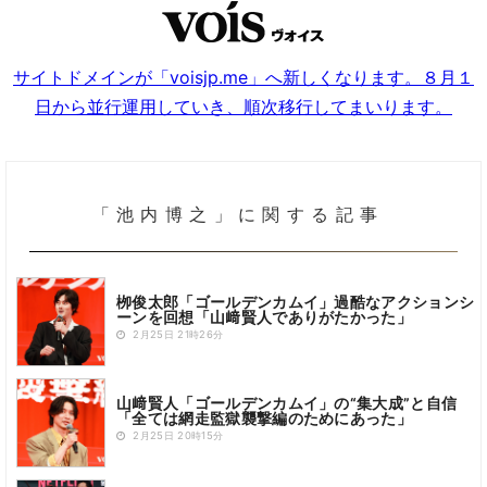
サイトドメインが「voisjp.me」へ新しくなります。８月１
日から並行運用していき、順次移行してまいります。
「池内博之」に関する記事
栁俊太郎「ゴールデンカムイ」過酷なアクションシ
ーンを回想「山﨑賢人でありがたかった」
2月25日 21時26分
山﨑賢人「ゴールデンカムイ」の“集大成”と自信
「全ては網走監獄襲撃編のためにあった」
2月25日 20時15分