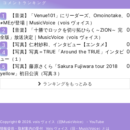
コメントランキング
0
【音楽】「Venue101」にリーダーズ、Omoinotake、
1
≠MEが登場｜MusicVoice（vois ヴォイス）
0
【音楽】「十勝でロックを切り拓ひらく～ZION～ 完
2
全版」放送決定｜MusicVoice（vois ヴォイス）
0
【写真】仁村紗和、インタビュー【エンタメ】
3
0
【写真】写真＝TRUE「Around the TRUE」インタビ
4
ュー（１）
0
【写真】藤原さくら「Sakura Fujiwara tour 2018
5
yellow」初日公演（写真３）
ランキングをもっとみる
Copyright © 2026. vois ヴォイス（旧MusicVoice）
-
YouTube
情報提供・取材案内の受付
Vois ヴォイス（旧・MusicVoice）とは