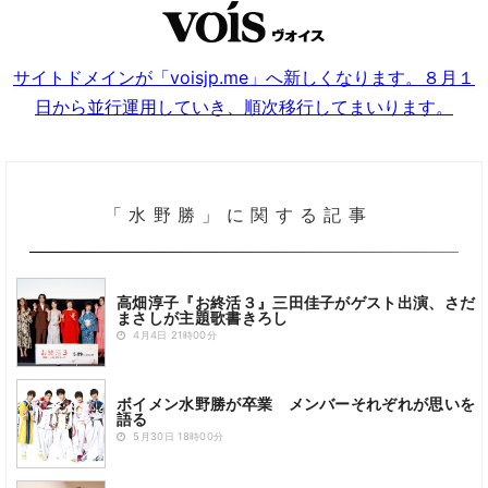
サイトドメインが「voisjp.me」へ新しくなります。８月１
日から並行運用していき、順次移行してまいります。
「水野勝」に関する記事
高畑淳子『お終活３』三田佳子がゲスト出演、さだ
まさしが主題歌書きろし
4月4日 21時00分
ボイメン水野勝が卒業 メンバーそれぞれが思いを
語る
5月30日 18時00分