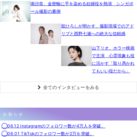
南沙良、金密輸に手を染める妊婦役を熱演 シンガポ
ール撮影の裏側
舘ひろしが明かす、撮影現場でのアド
リブと西野七瀬への絶大な信頼感
山下リオ、ホラー映画
で主演 心霊現象も役
に活かす「取り憑かれ
てもいい役だから」
全てのインタビューをみる
お知らせ
◯06.12 Instagramのフォロワー数が4万人を突破。
◯06.01 TikTokのフォロワー数が2万を突破。