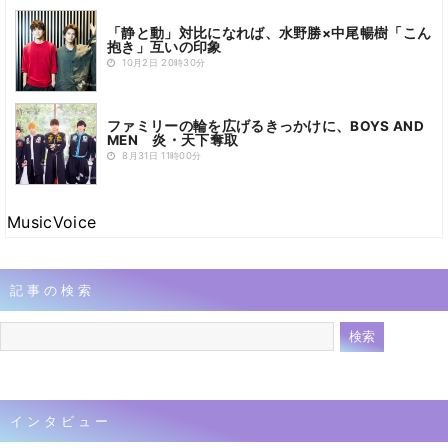
「静と動」対比になれば、水野勝×中尾暢樹「こん
抱き」互いの印象
10月2日 20時30分
ファミリーの輪を広げるきっかけに、BOYS AND
MEN 炎・天下奪取
8月31日 11時00分
MusicVoice
記事の検索
インタビュー