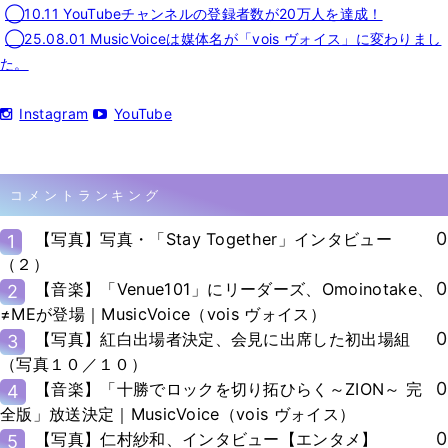
◯10.11 YouTubeチャンネルの登録者数が20万人を達成！
◯25.08.01 MusicVoiceは媒体名が「vois ヴォイス」に変わりまし
た。
Instagram
YouTube
コメントランキング
0
【写真】写真・「Stay Together」インタビュー
1
（２）
0
【音楽】「Venue101」にリーダーズ、Omoinotake、
2
≠MEが登場｜MusicVoice（vois ヴォイス）
0
【写真】紅白出場者決定、会見に出席した初出場組
3
（写真１０／１０）
0
【音楽】「十勝でロックを切り拓ひらく～ZION～ 完
4
全版」放送決定｜MusicVoice（vois ヴォイス）
0
【写真】仁村紗和、インタビュー【エンタメ】
5