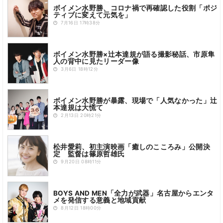
ボイメン水野勝、コロナ禍で再確認した役割「ポジ
ティブに変えて元気を」
7月16日 17時38分
ボイメン水野勝×辻本達規が語る撮影秘話、市原隼
人の背中に見たリーダー像
3月6日 18時12分
ボイメン水野勝が暴露、現場で「人気なかった」辻
本達規は大慌て
2月13日 20時21分
松井愛莉、初主演映画「癒しのこころみ」公開決
定 監督は篠原哲雄氏
9月20日 08時11分
BOYS AND MEN「全力が武器」名古屋からエンタ
メを発信する意義と地域貢献
8月12日 18時00分