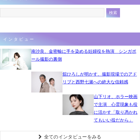
インタビュー
南沙良、金密輸に手を染める妊婦役を熱演 シンガポ
ール撮影の裏側
舘ひろしが明かす、撮影現場でのアド
リブと西野七瀬への絶大な信頼感
山下リオ、ホラー映画
で主演 心霊現象も役
に活かす「取り憑かれ
てもいい役だから」
全てのインタビューをみる