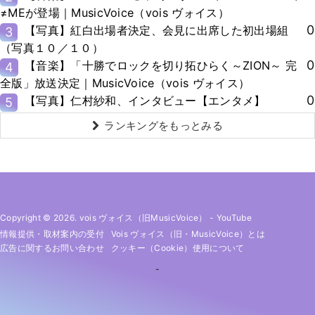
≠MEが登場｜MusicVoice（vois ヴォイス）
0
【写真】紅白出場者決定、会見に出席した初出場組
3
（写真１０／１０）
0
【音楽】「十勝でロックを切り拓ひらく～ZION～ 完
4
全版」放送決定｜MusicVoice（vois ヴォイス）
0
【写真】仁村紗和、インタビュー【エンタメ】
5
ランキングをもっとみる
Copyright © 2026. vois ヴォイス（旧MusicVoice）
-
YouTube
情報提供・取材案内の受付
Vois ヴォイス（旧・MusicVoice）とは
広告に関するお問い合わせ
クッキー（cookie）使用について
-