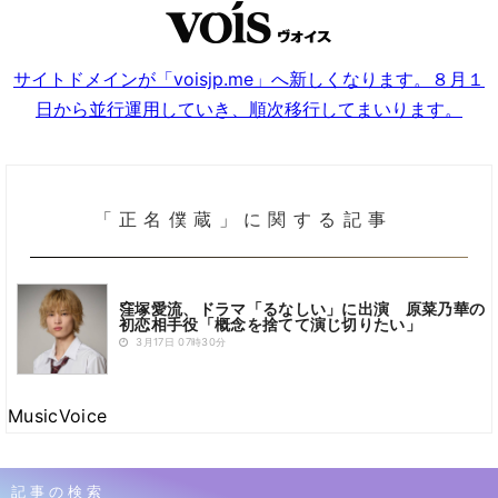
サイトドメインが「voisjp.me」へ新しくなります。８月１
日から並行運用していき、順次移行してまいります。
「正名僕蔵」に関する記事
窪塚愛流、ドラマ「るなしい」に出演 原菜乃華の
初恋相手役「概念を捨てて演じ切りたい」
3月17日 07時30分
MusicVoice
記事の検索