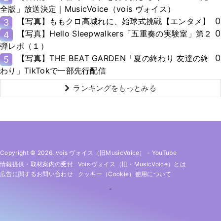
全版」放送決定｜MusicVoice（vois ヴォイス）
0
【写真】ももクロ高城れに、始球式挑戦【エンタメ】
3
0
【写真】Hello Sleepwalkers「五重奏の実験室」第２
4
弾レポ（１）
0
【写真】THE BEAT GARDEN「夏の終わり 友達の終
5
わり」TikTokで一部先行配信
ランキングをもっとみる
Copyright © 2026. vois ヴォイス（旧MusicVoice）
-
YouTube
情報提供・取材案内の受付
Vois ヴォイス（旧・MusicVoice）とは
広告に関するお問い合わせ
クッキー（cookie）使用について
-