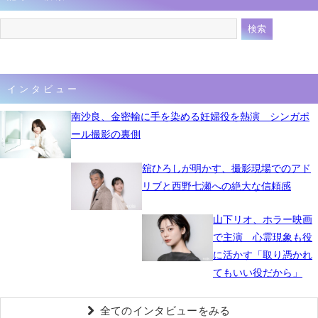
インタビュー
南沙良、金密輸に手を染める妊婦役を熱演 シンガポ
ール撮影の裏側
舘ひろしが明かす、撮影現場でのアド
リブと西野七瀬への絶大な信頼感
山下リオ、ホラー映画
で主演 心霊現象も役
に活かす「取り憑かれ
てもいい役だから」
全てのインタビューをみる