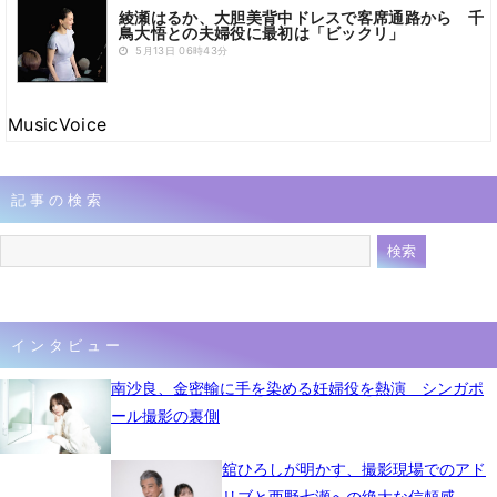
綾瀬はるか、大胆美背中ドレスで客席通路から 千
鳥大悟との夫婦役に最初は「ビックリ」
5月13日 06時43分
MusicVoice
記事の検索
インタビュー
南沙良、金密輸に手を染める妊婦役を熱演 シンガポ
ール撮影の裏側
舘ひろしが明かす、撮影現場でのアド
リブと西野七瀬への絶大な信頼感