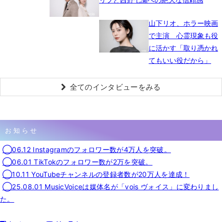
山下リオ、ホラー映画
で主演 心霊現象も役
に活かす「取り憑かれ
てもいい役だから」
全てのインタビューをみる
お知らせ
◯06.12 Instagramのフォロワー数が4万人を突破。
◯06.01 TikTokのフォロワー数が2万を突破。
◯10.11 YouTubeチャンネルの登録者数が20万人を達成！
◯25.08.01 MusicVoiceは媒体名が「vois ヴォイス」に変わりまし
た。