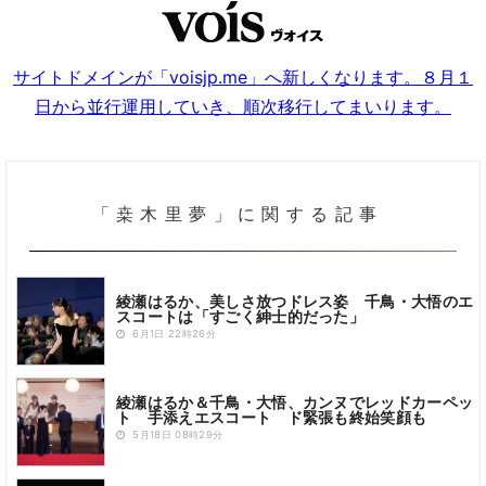
サイトドメインが「voisjp.me」へ新しくなります。８月１
日から並行運用していき、順次移行してまいります。
「桒木里夢」に関する記事
綾瀬はるか、美しさ放つドレス姿 千鳥・大悟のエ
スコートは「すごく紳士的だった」
6月1日 22時26分
綾瀬はるか＆千鳥・大悟、カンヌでレッドカーペッ
ト 手添えエスコート ド緊張も終始笑顔も
5月18日 08時29分