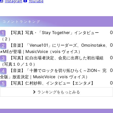
Instagram
YouTube
コメントランキング
0
【写真】写真・「Stay Together」インタビュー
1
（２）
0
【音楽】「Venue101」にリーダーズ、Omoinotake、
2
≠MEが登場｜MusicVoice（vois ヴォイス）
0
【写真】紅白出場者決定、会見に出席した初出場組
3
（写真１０／１０）
0
【音楽】「十勝でロックを切り拓ひらく～ZION～ 完
4
全版」放送決定｜MusicVoice（vois ヴォイス）
0
【写真】仁村紗和、インタビュー【エンタメ】
5
ランキングをもっとみる