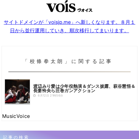
サイトドメインが「voisjp.me」へ新しくなります。８月１
日から並行運用していき、順次移行してまいります。
「校條拳太朗」に関する記事
渡辺みり愛は少年役熱演＆ダンス披露、萩谷慧悟＆
長妻怜央ら圧巻ガンアクション
6月12日 21時56分
MusicVoice
記事の検索