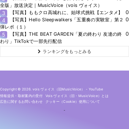
全版」放送決定｜MusicVoice（vois ヴォイス）
0
【写真】ももクロ高城れに、始球式挑戦【エンタメ】
3
0
【写真】Hello Sleepwalkers「五重奏の実験室」第２
4
弾レポ（１）
0
【写真】THE BEAT GARDEN「夏の終わり 友達の終
5
わり」TikTokで一部先行配信
ランキングをもっとみる
Copyright © 2026. vois ヴォイス（旧MusicVoice）
-
YouTube
情報提供・取材案内の受付
Vois ヴォイス（旧・MusicVoice）とは
広告に関するお問い合わせ
クッキー（cookie）使用について
-