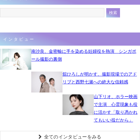
インタビュー
南沙良、金密輸に手を染める妊婦役を熱演 シンガポ
ール撮影の裏側
舘ひろしが明かす、撮影現場でのアド
リブと西野七瀬への絶大な信頼感
山下リオ、ホラー映画
で主演 心霊現象も役
に活かす「取り憑かれ
てもいい役だから」
全てのインタビューをみる