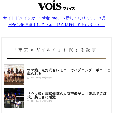
サイトドメインが「voisjp.me」へ新しくなります。８月１
日から並行運用していき、順次移行してまいります。
「東京メガイルミ」に関する記事
ウマ娘、点灯式セレモニーでハプニング！ポニーに
蹴られる
10月19日 11時09分
『ウマ娘』高柳知葉ら人気声優が大井競馬で点灯
式、美しさに感激
10月14日 21時20分