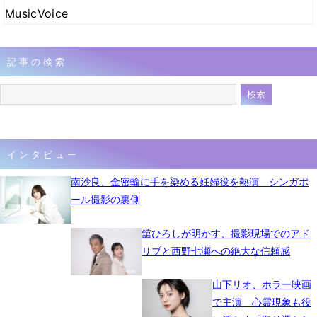
MusicVoice
記事の検索
インタビュー
南沙良、金密輸に手を染める妊婦役を熱演 シンガポ
ール撮影の裏側
舘ひろしが明かす、撮影現場でのアド
リブと西野七瀬への絶大な信頼感
山下リオ、ホラー映画
で主演 心霊現象も役