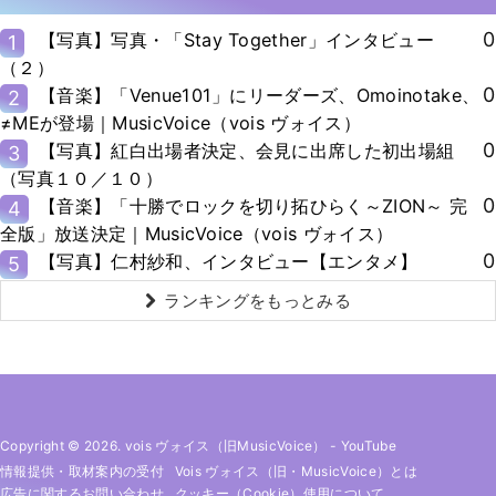
0
【写真】写真・「Stay Together」インタビュー
1
（２）
0
【音楽】「Venue101」にリーダーズ、Omoinotake、
2
≠MEが登場｜MusicVoice（vois ヴォイス）
0
【写真】紅白出場者決定、会見に出席した初出場組
3
（写真１０／１０）
0
【音楽】「十勝でロックを切り拓ひらく～ZION～ 完
4
全版」放送決定｜MusicVoice（vois ヴォイス）
0
【写真】仁村紗和、インタビュー【エンタメ】
5
ランキングをもっとみる
Copyright © 2026. vois ヴォイス（旧MusicVoice）
-
YouTube
情報提供・取材案内の受付
Vois ヴォイス（旧・MusicVoice）とは
広告に関するお問い合わせ
クッキー（cookie）使用について