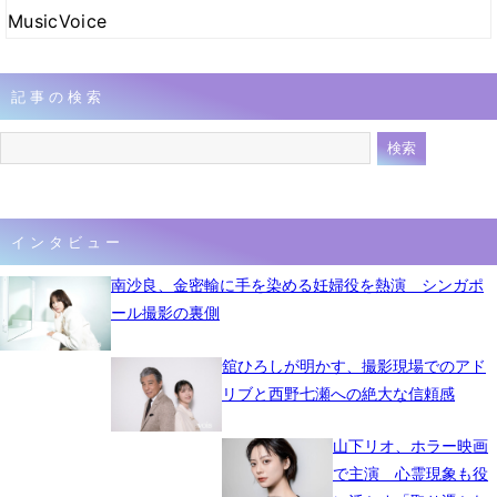
MusicVoice
記事の検索
インタビュー
南沙良、金密輸に手を染める妊婦役を熱演 シンガポ
ール撮影の裏側
舘ひろしが明かす、撮影現場でのアド
リブと西野七瀬への絶大な信頼感
山下リオ、ホラー映画
で主演 心霊現象も役