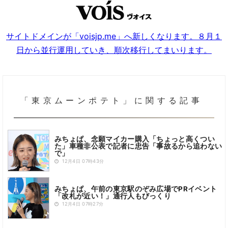
サイトドメインが「voisjp.me」へ新しくなります。８月１
日から並行運用していき、順次移行してまいります。
「東京ムーンポテト」に関する記事
みちょぱ、念願マイカー購入「ちょっと高くつい
た」車種非公表で記者に忠告「事故るから追わない
で」
12月4日 07時43分
みちょぱ、午前の東京駅のぞみ広場でPRイベント
「改札が近い！」通行人もびっくり
12月4日 07時27分