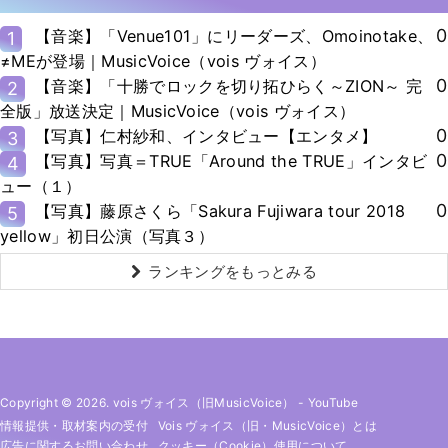
0
【音楽】「Venue101」にリーダーズ、Omoinotake、
1
≠MEが登場｜MusicVoice（vois ヴォイス）
0
【音楽】「十勝でロックを切り拓ひらく～ZION～ 完
2
全版」放送決定｜MusicVoice（vois ヴォイス）
0
【写真】仁村紗和、インタビュー【エンタメ】
3
0
【写真】写真＝TRUE「Around the TRUE」インタビ
4
ュー（１）
0
【写真】藤原さくら「Sakura Fujiwara tour 2018
5
yellow」初日公演（写真３）
ランキングをもっとみる
Copyright © 2026. vois ヴォイス（旧MusicVoice）
-
YouTube
情報提供・取材案内の受付
Vois ヴォイス（旧・MusicVoice）とは
広告に関するお問い合わせ
クッキー（cookie）使用について