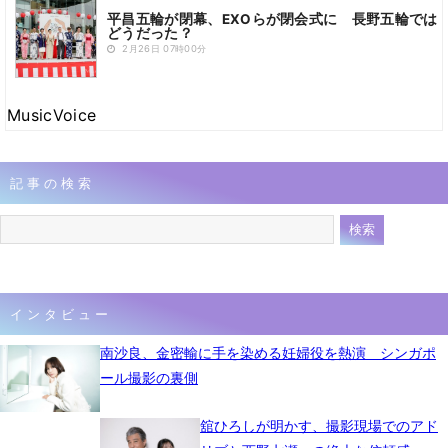
平昌五輪が閉幕、EXOらが閉会式に 長野五輪では
どうだった？
2月26日 07時00分
MusicVoice
記事の検索
インタビュー
南沙良、金密輸に手を染める妊婦役を熱演 シンガポ
ール撮影の裏側
舘ひろしが明かす、撮影現場でのアド