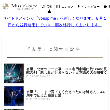
音楽
エンタメ
インタビュー
サイトドメインが「voisjp.me」へ新しくなります。８月１
日から並行運用していき、順次移行してまいります。
「杏里」に関する記事
杏里、北米ツアーに幕 ロス名門劇場に約1kmの長
蛇の列「悲しみがとまらない」日本語の大合唱響く
5月30日 13時45分
杏里「ここまで育ててくださったのは皆さん」44
周年で伝えた感謝と愛
11月25日 18時00分