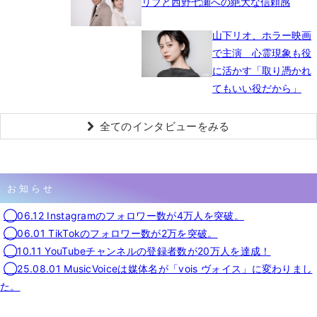
リブと西野七瀬への絶大な信頼感
山下リオ、ホラー映画
で主演 心霊現象も役
に活かす「取り憑かれ
てもいい役だから」
全てのインタビューをみる
お知らせ
◯06.12 Instagramのフォロワー数が4万人を突破。
◯06.01 TikTokのフォロワー数が2万を突破。
◯10.11 YouTubeチャンネルの登録者数が20万人を達成！
◯25.08.01 MusicVoiceは媒体名が「vois ヴォイス」に変わりまし
た。