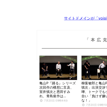
サイトドメインが「voi
「本広
亀山P『踊る』シリーズ
柳葉敏郎と亀山
次回作の構想に言及、
慎次」出演交渉
室井慎次と恩田すみ
嘩、トークでも
れ、青島俊作は…
合い「負けず嫌
な！」
7月20日 09時44分
7月20日 09時1