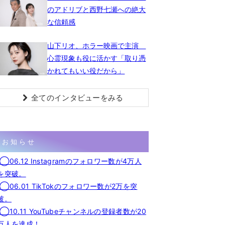
のアドリブと西野七瀬への絶大
な信頼感
山下リオ、ホラー映画で主演
心霊現象も役に活かす「取り憑
かれてもいい役だから」
全てのインタビューをみる
お知らせ
◯06.12 Instagramのフォロワー数が4万人
を突破。
◯06.01 TikTokのフォロワー数が2万を突
破。
◯10.11 YouTubeチャンネルの登録者数が20
万人を達成！