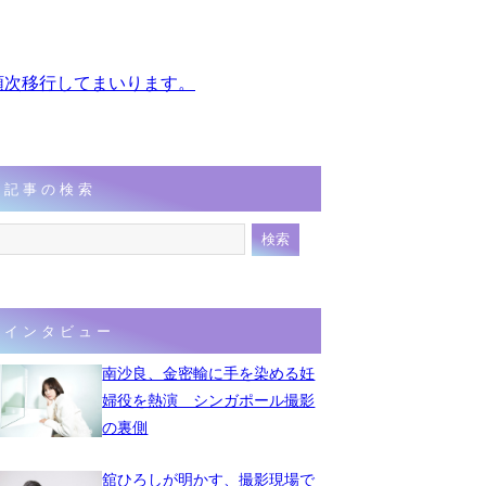
、順次移行してまいります。
記事の検索
インタビュー
南沙良、金密輸に手を染める妊
婦役を熱演 シンガポール撮影
の裏側
舘ひろしが明かす、撮影現場で