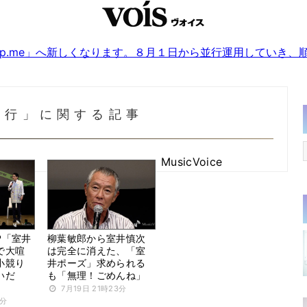
sjp.me」へ新しくなります。８月１日から並行運用していき
克行」に関する記事
MusicVoice
P「室井
柳葉敏郎から室井慎次
で大喧
は完全に消えた、「室
小競り
井ポーズ」求められる
いだ
も「無理！ごめんね」
7月19日 21時23分
0分