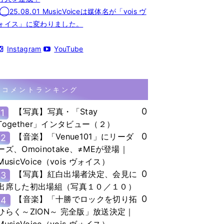
◯25.08.01 MusicVoiceは媒体名が「vois ヴ
ォイス」に変わりました。
Instagram
YouTube
コメントランキング
0
【写真】写真・「Stay
1
Together」インタビュー（２）
0
【音楽】「Venue101」にリーダ
2
ーズ、Omoinotake、≠MEが登場｜
MusicVoice（vois ヴォイス）
0
【写真】紅白出場者決定、会見に
3
出席した初出場組（写真１０／１０）
0
【音楽】「十勝でロックを切り拓
4
ひらく～ZION～ 完全版」放送決定｜