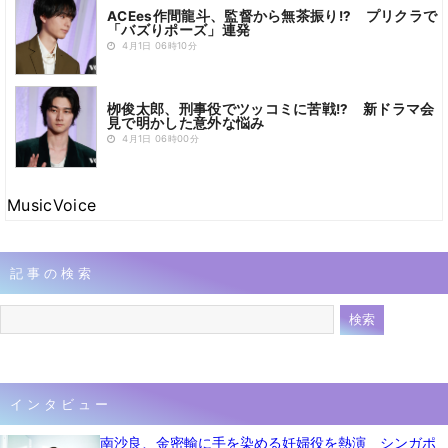
ACEes作間龍斗、監督から無茶振り!? プリクラで
「バズりポーズ」連発
4月1日 06時10分
栁俊太郎、刑事役でツッコミに苦戦!? 新ドラマ会
見で明かした意外な悩み
4月1日 06時00分
MusicVoice
記事の検索
インタビュー
南沙良、金密輸に手を染める妊婦役を熱演 シンガポ