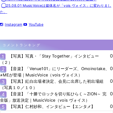
◯25.08.01 MusicVoiceは媒体名が「vois ヴォイス」に変わりまし
た。
Instagram
YouTube
コメントランキング
0
【写真】写真・「Stay Together」インタビュー
1
（２）
0
【音楽】「Venue101」にリーダーズ、Omoinotake、
2
≠MEが登場｜MusicVoice（vois ヴォイス）
0
【写真】紅白出場者決定、会見に出席した初出場組
3
（写真１０／１０）
0
【音楽】「十勝でロックを切り拓ひらく～ZION～ 完
4
全版」放送決定｜MusicVoice（vois ヴォイス）
0
【写真】仁村紗和、インタビュー【エンタメ】
5