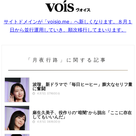
サイトドメインが「voisjp.me」へ新しくなります。８月１
日から並行運用していき、順次移行してまいります。
「月夜行路」に関する記事
波瑠、新ドラマで「毎日ヒーヒー」膨大なセリフ量
に奮闘
4月1日 07時00分
麻生久美子、役作りの“暗闇”から脱出「ここに存在
してもいいんだ」
4月1日 06時30分