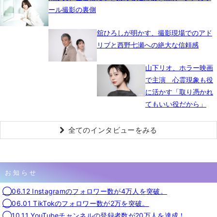
ール撮影の裏側
舘ひろしが明かす、撮影現場でのアド
リブと西野七瀬への絶大な信頼感
山下リオ、ホラー映画
で主演 心霊現象も役
に活かす「取り憑かれ
てもいい役だから」
全てのインタビューをみる
お知らせ
◯06.12 Instagramのフォロワー数が4万人を突破。
◯06.01 TikTokのフォロワー数が2万を突破。
◯10.11 YouTubeチャンネルの登録者数が20万人を達成！