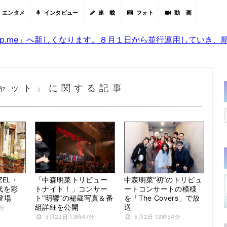
エンタメ
インタビュー
連 載
フォト
動 画
sjp.me」へ新しくなります。８月１日から並行運用していき
ャット」に関する記事
ZEL・
「中森明菜トリビュー
中森明菜“初”のトリビュ
年代を彩
トナイト！」コンサー
ートコンサートの模様
登場
ト“明響”の秘蔵写真＆番
を「The Covers」で放
組詳細を公開
送
9分
5月22日 13時47分
5月2日 13時54分