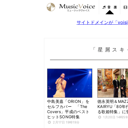
音 楽
サイトドメインが「voi
「星屑スキ
中島美嘉「ORION」を
徳永英明＆MAZ
セルフカバー 「The
KAIRYU「80
Covers」平成のベスト
る歌姫特集」に
ヒットSONG特集
1月20日 14時5
2月17日 19時19分