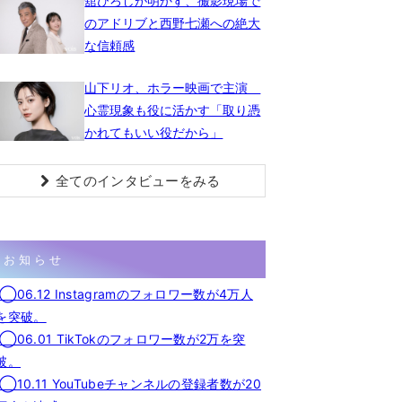
舘ひろしが明かす、撮影現場で
のアドリブと西野七瀬への絶大
な信頼感
山下リオ、ホラー映画で主演
心霊現象も役に活かす「取り憑
かれてもいい役だから」
全てのインタビューをみる
お知らせ
◯06.12 Instagramのフォロワー数が4万人
を突破。
◯06.01 TikTokのフォロワー数が2万を突
破。
◯10.11 YouTubeチャンネルの登録者数が20