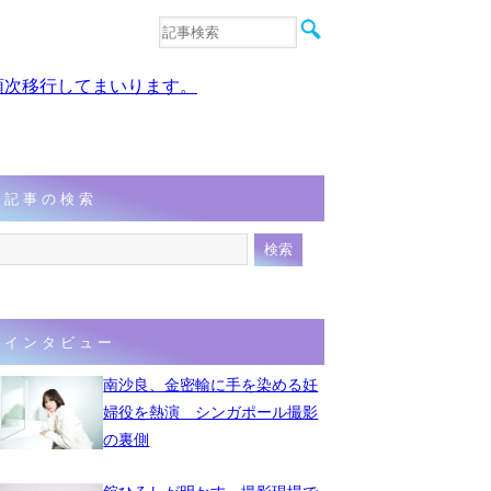
音楽
エンタメ
、順次移行してまいります。
インタビュー
動画
連載
フォト
記事の検索
インタビュー
南沙良、金密輸に手を染める妊
婦役を熱演 シンガポール撮影
の裏側