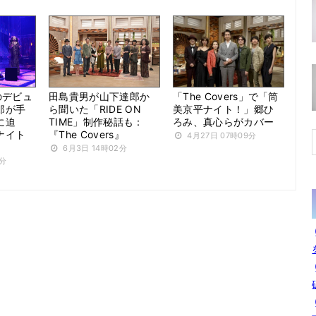
撃のデビュ
田島貴男が山下達郎か
「The Covers」で「筒
郎が手
ら聞いた「RIDE ON
美京平ナイト！」郷ひ
に迫
TIME」制作秘話も：
ろみ、真心らがカバー
ナイト
『The Covers』
4月27日 07時09分
6月3日 14時02分
4分