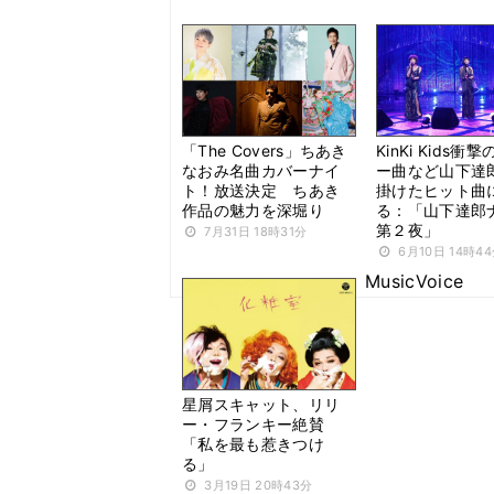
「The Covers」ちあき
KinKi Kids衝
なおみ名曲カバーナイ
ー曲など山下達
ト！放送決定 ちあき
掛けたヒット曲
作品の魅力を深堀り
る：「山下達郎
第２夜」
7月31日 18時31分
6月10日 14時4
MusicVoice
星屑スキャット、リリ
ー・フランキー絶賛
「私を最も惹きつけ
る」
3月19日 20時43分