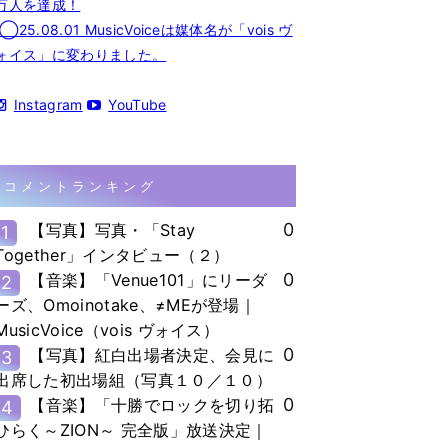
万人を達成！
◯25.08.01 MusicVoiceは媒体名が「vois ヴ
ォイス」に変わりました。
Instagram
YouTube
コメントランキング
0
【写真】写真・「Stay
1
Together」インタビュー（２）
0
【音楽】「Venue101」にリーダ
2
ーズ、Omoinotake、≠MEが登場｜
MusicVoice（vois ヴォイス）
0
【写真】紅白出場者決定、会見に
3
出席した初出場組（写真１０／１０）
0
【音楽】「十勝でロックを切り拓
4
ひらく～ZION～ 完全版」放送決定｜