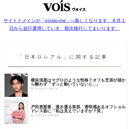
サイトドメインが「voisjp.me」へ新しくなります。８月１
日から並行運用していき、順次移行してまいります。
「日本ロレアル」に関する記事
横浜流星はマグロのような性格？オフも芝居が頭か
ら離れず「ずっと動いていないと…」
6月19日 07時07分
戸田恵梨香、透き通る美肌 透明感あるオフショル
ドレス姿に「私は見えていますか？笑」
11月16日 08時19分