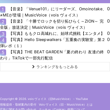
0
【音楽】「Venue101」にリーダーズ、Omoinotake、
1
≠MEが登場｜MusicVoice（vois ヴォイス）
0
【音楽】「十勝でロックを切り拓ひらく～ZION～ 完
2
全版」放送決定｜MusicVoice（vois ヴォイス）
0
【写真】ももクロ高城れに、始球式挑戦【エンタメ】
3
0
【写真】Hello Sleepwalkers「五重奏の実験室」第２
4
弾レポ（１）
0
【写真】THE BEAT GARDEN「夏の終わり 友達の終
5
わり」TikTokで一部先行配信
ランキングをもっとみる
Copyright © 2026. vois ヴォイス（旧MusicVoice）
-
YouTube
情報提供・取材案内の受付
Vois ヴォイス（旧・MusicVoice）とは
広告に関するお問い合わせ
クッキー（cookie）使用について