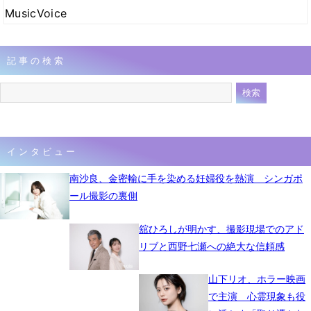
MusicVoice
記事の検索
インタビュー
南沙良、金密輸に手を染める妊婦役を熱演 シンガポ
ール撮影の裏側
舘ひろしが明かす、撮影現場でのアド
リブと西野七瀬への絶大な信頼感
山下リオ、ホラー映画
で主演 心霊現象も役