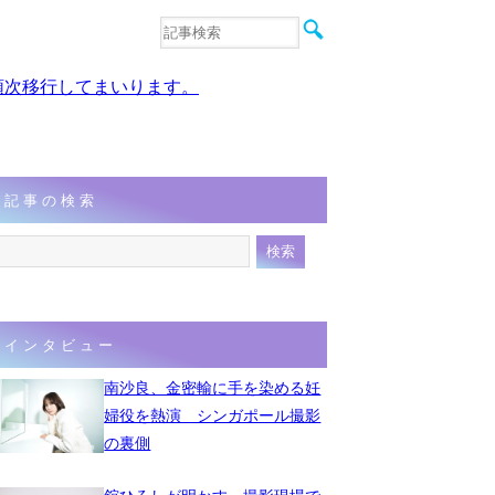
音楽
エンタメ
、順次移行してまいります。
インタビュー
動画
連載
フォト
記事の検索
インタビュー
南沙良、金密輸に手を染める妊
婦役を熱演 シンガポール撮影
の裏側