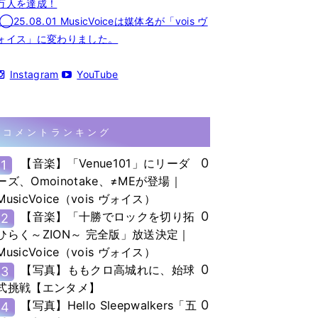
万人を達成！
◯25.08.01 MusicVoiceは媒体名が「vois ヴ
ォイス」に変わりました。
Instagram
YouTube
コメントランキング
0
【音楽】「Venue101」にリーダ
1
ーズ、Omoinotake、≠MEが登場｜
MusicVoice（vois ヴォイス）
0
【音楽】「十勝でロックを切り拓
2
ひらく～ZION～ 完全版」放送決定｜
MusicVoice（vois ヴォイス）
0
【写真】ももクロ高城れに、始球
3
式挑戦【エンタメ】
0
【写真】Hello Sleepwalkers「五
4