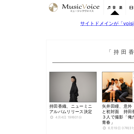
音 楽
サイトドメインが「voi
「持田
持田香織、ニューミニ
矢井田瞳、意外 h
アルバムリリース決定
と初対面 持田
３人で撮影「俺
4月4日 19時01分
青春」
6月19日 07時3