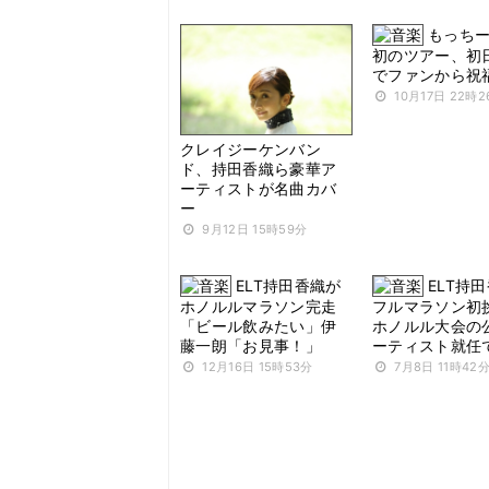
もっち
初のツアー、初
でファンから祝
10月17日 22時2
クレイジーケンバン
ド、持田香織ら豪華ア
ーティストが名曲カバ
ー
9月12日 15時59分
ELT持田香織が
ELT持
ホノルルマラソン完走
フルマラソン初
「ビール飲みたい」伊
ホノルル大会の
藤一朗「お見事！」
ーティスト就任
12月16日 15時53分
7月8日 11時42