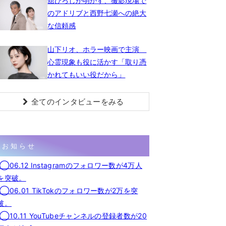
舘ひろしが明かす、撮影現場で
のアドリブと西野七瀬への絶大
な信頼感
山下リオ、ホラー映画で主演
心霊現象も役に活かす「取り憑
かれてもいい役だから」
全てのインタビューをみる
お知らせ
◯06.12 Instagramのフォロワー数が4万人
を突破。
◯06.01 TikTokのフォロワー数が2万を突
破。
◯10.11 YouTubeチャンネルの登録者数が20