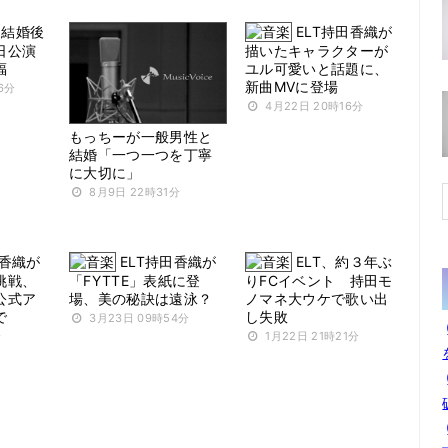
ー結婚後
ELT持田香織が
日公演
描いたキャラクターが
福
ユル可愛いと話題に、
新曲MVに登場
6分
4月22日 20時16分
もっちーが一般男性と
結婚「一つ一つを丁寧
に大切に」
8月9日 22時31分
田香織が
ELT持田香織が
ELT、約３年ぶ
挑戦、
「FYTTE」表紙に登
りFCイベント 持田モ
公式ア
場、美の秘訣は遠泳？
ノマネ大ウケで歌い出
で
し失敗
3月23日 09時54分
分
1月22日 21時21分