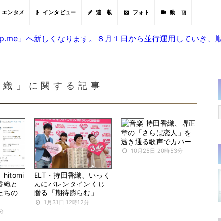
エンタメ
インタビュー
連 載
フォト
動 画
sjp.me」へ新しくなります。８月１日から並行運用していき
香織」に関する記事
持田香織、堺正
章の「さらば恋人」を
透き通る歌声でカバー
10月25日 20時53分
itomi
ELT・持田香織、いっく
香織と
んにバレンタインくじ
たちの
贈る「期待膨らむ」
1月31日 12時12分
1分