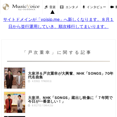
音楽
エンタメ
インタビュー
サイトドメインが「voisjp.me」へ新しくなります。８月１
日から並行運用していき、順次移行してまいります。
「戸次重幸」に関する記事
大泉洋＆戸次重幸が大興奮、NHK「SONGS」70年
代名曲集
4月9日 17時00分
大泉洋、NHK「SONGS」蔵出し映像に「７年間で
今日が一番楽しい！」
8月27日 13時42分