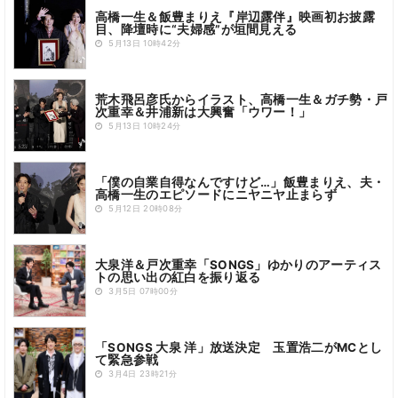
高橋一生＆飯豊まりえ『岸辺露伴』映画初お披露
目、降壇時に“夫婦感”が垣間見える
5月13日 10時42分
荒木飛呂彦氏からイラスト、高橋一生＆ガチ勢・戸
次重幸＆井浦新は大興奮「ウワー！」
5月13日 10時24分
「僕の自業自得なんですけど…」飯豊まりえ、夫・
高橋一生のエピソードにニヤニヤ止まらず
5月12日 20時08分
大泉洋＆戸次重幸「SONGS」ゆかりのアーティス
トの思い出の紅白を振り返る
3月5日 07時00分
「SONGS 大泉 洋」放送決定 玉置浩二がMCとし
て緊急参戦
3月4日 23時21分