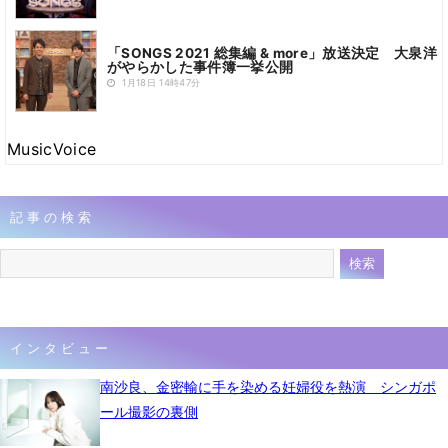
「SONGS 2021 総集編 & more」放送決定 大泉洋
がやらかした事件簿一挙公開
1月18日 14時47分
MusicVoice
記事の検索
インタビュー
南沙良、金密輸に手を染める妊婦役を熱演 シンガポ
ール撮影の裏側