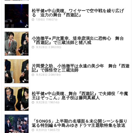
松平健×中山美穂、ワイヤーで空中戦を繰り広げ
る 迫力の舞台『西遊記』
1月6日 11時07分
小池徹平×戸次重幸、堤幸彦演出に恐怖心 舞台
『西遊記』で三蔵法師と猪八戒
9月28日 23時39分
片岡愛之助、小池徹平は永遠の美少年 舞台『西遊
記』で孫悟空と三蔵法師
9月28日 20時19分
松平健×中山美穂、舞台『西遊記』で夫婦役「牛魔
王はぞっこん」息子役は藤岡真威人
9月28日 11時14分
「SONGS」上半期の名場面＆未公開シーンを振り
返る特別編＆中島みゆきドラマ主題歌特集を放送
8月31日 13時57分