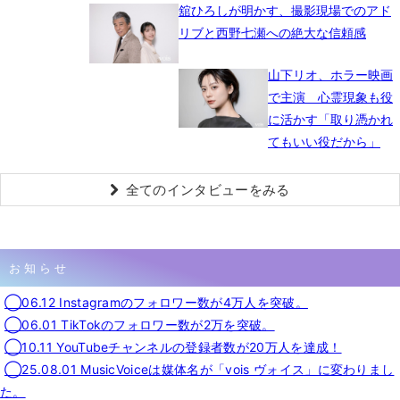
舘ひろしが明かす、撮影現場でのアド
リブと西野七瀬への絶大な信頼感
山下リオ、ホラー映画
で主演 心霊現象も役
に活かす「取り憑かれ
てもいい役だから」
全てのインタビューをみる
お知らせ
◯06.12 Instagramのフォロワー数が4万人を突破。
◯06.01 TikTokのフォロワー数が2万を突破。
◯10.11 YouTubeチャンネルの登録者数が20万人を達成！
◯25.08.01 MusicVoiceは媒体名が「vois ヴォイス」に変わりまし
た。