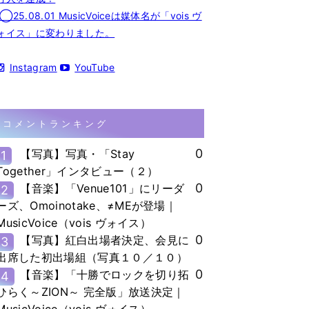
◯25.08.01 MusicVoiceは媒体名が「vois ヴ
ォイス」に変わりました。
Instagram
YouTube
コメントランキング
0
【写真】写真・「Stay
1
Together」インタビュー（２）
0
【音楽】「Venue101」にリーダ
2
ーズ、Omoinotake、≠MEが登場｜
MusicVoice（vois ヴォイス）
0
【写真】紅白出場者決定、会見に
3
出席した初出場組（写真１０／１０）
0
【音楽】「十勝でロックを切り拓
4
ひらく～ZION～ 完全版」放送決定｜