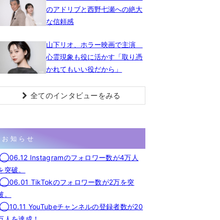
のアドリブと西野七瀬への絶大
な信頼感
山下リオ、ホラー映画で主演
心霊現象も役に活かす「取り憑
かれてもいい役だから」
全てのインタビューをみる
お知らせ
◯06.12 Instagramのフォロワー数が4万人
を突破。
◯06.01 TikTokのフォロワー数が2万を突
破。
◯10.11 YouTubeチャンネルの登録者数が20
万人を達成！