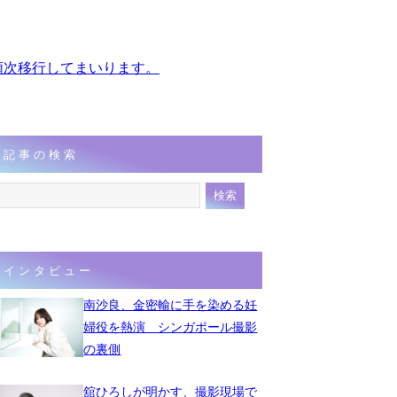
、順次移行してまいります。
記事の検索
インタビュー
南沙良、金密輸に手を染める妊
婦役を熱演 シンガポール撮影
の裏側
舘ひろしが明かす、撮影現場で