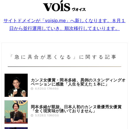
サイトドメインが「voisjp.me」へ新しくなります。８月１
日から並行運用していき、順次移行してまいります。
「急に具合が悪くなる」に関する記事
カンヌ女優賞・岡本多緒、異例のスタンディングオ
ベーションに感激「人生を変えた１本に」
6月20日 17時46分
岡本多緒が凱旋、日本人初のカンヌ最優秀女優賞
「全く現実味が湧いておりません」
5月28日 10時00分