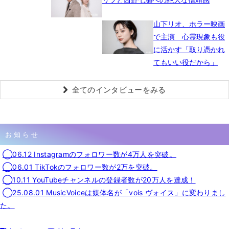
山下リオ、ホラー映画
で主演 心霊現象も役
に活かす「取り憑かれ
てもいい役だから」
全てのインタビューをみる
お知らせ
◯06.12 Instagramのフォロワー数が4万人を突破。
◯06.01 TikTokのフォロワー数が2万を突破。
◯10.11 YouTubeチャンネルの登録者数が20万人を達成！
◯25.08.01 MusicVoiceは媒体名が「vois ヴォイス」に変わりまし
た。