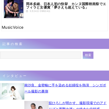
岡本多緒、日本人初の快挙 カンヌ国際映画祭でエ
フィラと女優賞「夢さえも超えている」
5月24日 09時04分
MusicVoice
記事の検索
インタビュー
南沙良、金密輸に手を染める妊婦役を熱演 シンガポ
ール撮影の裏側
舘ひろしが明かす、撮影現場でのアド
リブと西野七瀬への絶大な信頼感