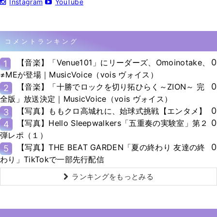
Instagram
YouTube
コメントランキング
0
【音楽】「Venue101」にリーダーズ、Omoinotake、
1
≠MEが登場｜MusicVoice（vois ヴォイス）
0
【音楽】「十勝でロックを切り拓ひらく～ZION～ 完
2
全版」放送決定｜MusicVoice（vois ヴォイス）
0
【写真】ももクロ高城れに、始球式挑戦【エンタメ】
3
0
【写真】Hello Sleepwalkers「五重奏の実験室」第２
4
弾レポ（１）
0
【写真】THE BEAT GARDEN「夏の終わり 友達の終
5
わり」TikTokで一部先行配信
ランキングをもっとみる