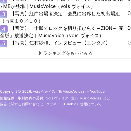
≠MEが登場｜MusicVoice（vois ヴォイス）
0
【写真】紅白出場者決定、会見に出席した初出場組
3
（写真１０／１０）
0
【音楽】「十勝でロックを切り拓ひらく～ZION～ 完
4
全版」放送決定｜MusicVoice（vois ヴォイス）
0
【写真】仁村紗和、インタビュー【エンタメ】
5
ランキングをもっとみる
Copyright © 2026. vois ヴォイス（旧MusicVoice）
-
YouTube
情報提供・取材案内の受付
Vois ヴォイス（旧・MusicVoice）とは
広告に関するお問い合わせ
クッキー（cookie）使用について
-