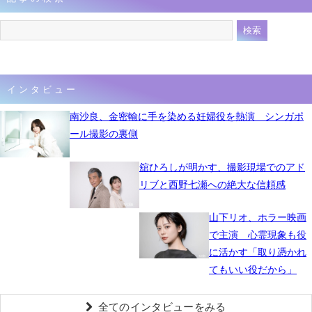
インタビュー
南沙良、金密輸に手を染める妊婦役を熱演 シンガポ
ール撮影の裏側
舘ひろしが明かす、撮影現場でのアド
リブと西野七瀬への絶大な信頼感
山下リオ、ホラー映画
で主演 心霊現象も役
に活かす「取り憑かれ
てもいい役だから」
全てのインタビューをみる