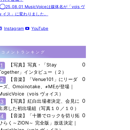
◯25.08.01 MusicVoiceは媒体名が「vois ヴ
ォイス」に変わりました。
Instagram
YouTube
コメントランキング
0
【写真】写真・「Stay
1
Together」インタビュー（２）
0
【音楽】「Venue101」にリーダ
2
ーズ、Omoinotake、≠MEが登場｜
MusicVoice（vois ヴォイス）
0
【写真】紅白出場者決定、会見に
3
出席した初出場組（写真１０／１０）
0
【音楽】「十勝でロックを切り拓
4
ひらく～ZION～ 完全版」放送決定｜