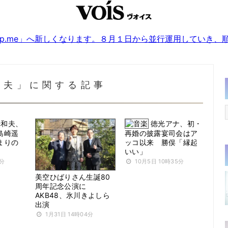
sjp.me」へ新しくなります。８月１日から並行運用していき
和夫」に関する記事
光和夫、
徳光アナ、初・
島崎遥
再婚の披露宴司会はア
まりの
ッコ以来 勝俣「縁起
いい」
8分
10月5日 10時35分
美空ひばりさん生誕80
周年記念公演に
AKB48、氷川きよしら
出演
1月31日 14時04分