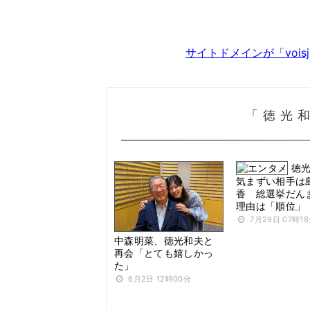
サイトドメインが「voi
「徳光
徳
気まずい相手は
香 総選挙だん
理由は「順位」
7月29日 07時1
中森明菜、徳光和夫と
再会「とても嬉しかっ
た」
6月2日 12時00分