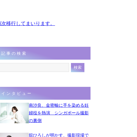
、順次移行してまいります。
記事の検索
インタビュー
南沙良、金密輸に手を染める妊
婦役を熱演 シンガポール撮影
の裏側
舘ひろしが明かす、撮影現場で