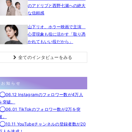
のアドリブと西野七瀬への絶大
な信頼感
山下リオ、ホラー映画で主演
心霊現象も役に活かす「取り憑
かれてもいい役だから」
全てのインタビューをみる
お知らせ
◯06.12 Instagramのフォロワー数が4万人
を突破。
◯06.01 TikTokのフォロワー数が2万を突
破。
◯10.11 YouTubeチャンネルの登録者数が20
万人を達成！