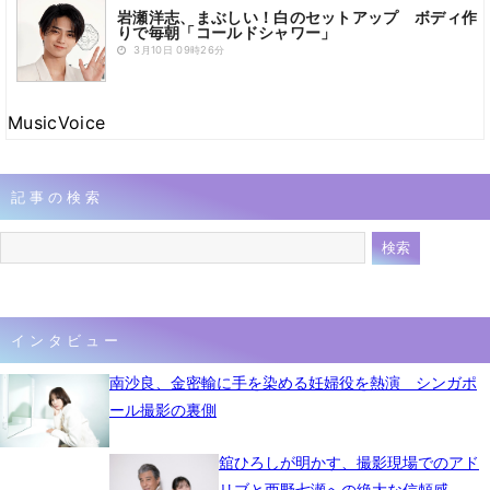
岩瀬洋志、まぶしい！白のセットアップ ボディ作
りで毎朝「コールドシャワー」
3月10日 09時26分
MusicVoice
記事の検索
インタビュー
南沙良、金密輸に手を染める妊婦役を熱演 シンガポ
ール撮影の裏側
舘ひろしが明かす、撮影現場でのアド
リブと西野七瀬への絶大な信頼感