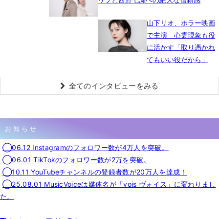
山下リオ、ホラー映画
で主演 心霊現象も役
に活かす「取り憑かれ
てもいい役だから」
全てのインタビューをみる
お知らせ
◯06.12 Instagramのフォロワー数が4万人を突破。
◯06.01 TikTokのフォロワー数が2万を突破。
◯10.11 YouTubeチャンネルの登録者数が20万人を達成！
◯25.08.01 MusicVoiceは媒体名が「vois ヴォイス」に変わりまし
た。