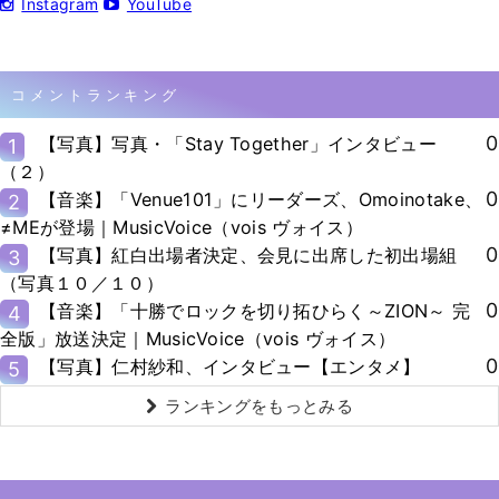
Instagram
YouTube
コメントランキング
0
【写真】写真・「Stay Together」インタビュー
1
（２）
0
【音楽】「Venue101」にリーダーズ、Omoinotake、
2
≠MEが登場｜MusicVoice（vois ヴォイス）
0
【写真】紅白出場者決定、会見に出席した初出場組
3
（写真１０／１０）
0
【音楽】「十勝でロックを切り拓ひらく～ZION～ 完
4
全版」放送決定｜MusicVoice（vois ヴォイス）
0
【写真】仁村紗和、インタビュー【エンタメ】
5
ランキングをもっとみる