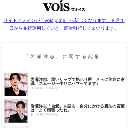
サイトドメインが「voisjp.me」へ新しくなります。８月１
日から並行運用していき、順次移行してまいります。
「岩瀬洋志」に関する記事
岩瀬洋志、潤いリップで艶ハリ唇 さらに美容に意
識「スムージー作りにハマってます」
4月4日 06時37分
岩瀬洋志「自愛」を語る 自分にかける魔法の言葉
は「よく頑張ったね」
4月3日 07時30分