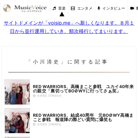
音楽
エンタメ
インタビュー
サイトドメインが「voisjp.me」へ新しくなります。８月１
日から並行運用していき、順次移行してまいります。
「小川清史」に関する記事
RED WARRIORS、高橋まこと参戦 ユカイ40年来
の親交「裏切ってBOØWYに行ってさぁ笑」
6月9日 07時50分
RED WARRIORS、結成40周年 元BOØWY高橋ま
こと参戦 報道陣の際どい質問に爆笑も
6月8日 21時49分