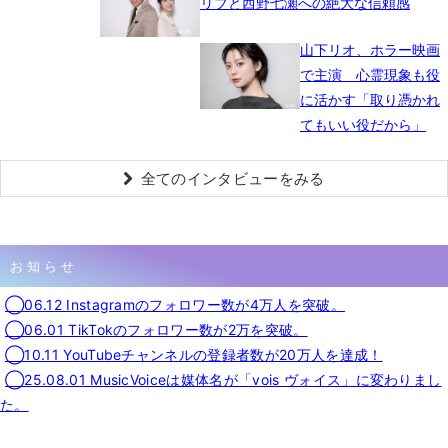
リブと西野七瀬への絶大な信頼感
山下リオ、ホラー映画
で主演 心霊現象も役
に活かす「取り憑かれ
てもいい役だから」
全てのインタビューをみる
お知らせ
◯06.12 Instagramのフォロワー数が4万人を突破。
◯06.01 TikTokのフォロワー数が2万を突破。
◯10.11 YouTubeチャンネルの登録者数が20万人を達成！
◯25.08.01 MusicVoiceは媒体名が「vois ヴォイス」に変わりまし
た。