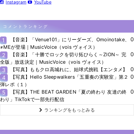
Instagram
YouTube
コメントランキング
0
【音楽】「Venue101」にリーダーズ、Omoinotake、
1
≠MEが登場｜MusicVoice（vois ヴォイス）
0
【音楽】「十勝でロックを切り拓ひらく～ZION～ 完
2
全版」放送決定｜MusicVoice（vois ヴォイス）
0
【写真】ももクロ高城れに、始球式挑戦【エンタメ】
3
0
【写真】Hello Sleepwalkers「五重奏の実験室」第２
4
弾レポ（１）
0
【写真】THE BEAT GARDEN「夏の終わり 友達の終
5
わり」TikTokで一部先行配信
ランキングをもっとみる