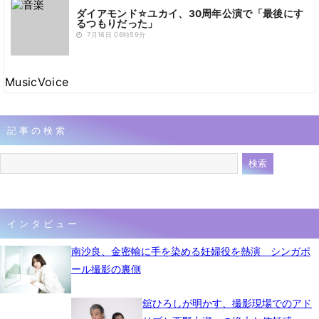
ダイアモンド☆ユカイ、30周年公演で「最後にす
るつもりだった」
7月16日 06時59分
MusicVoice
記事の検索
インタビュー
南沙良、金密輸に手を染める妊婦役を熱演 シンガポ
ール撮影の裏側
舘ひろしが明かす、撮影現場でのアド