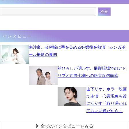
インタビュー
南沙良、金密輸に手を染める妊婦役を熱演 シンガポ
ール撮影の裏側
舘ひろしが明かす、撮影現場でのアド
リブと西野七瀬への絶大な信頼感
山下リオ、ホラー映画
で主演 心霊現象も役
に活かす「取り憑かれ
てもいい役だから」
全てのインタビューをみる