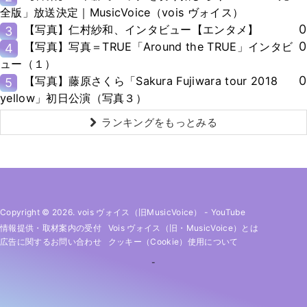
全版」放送決定｜MusicVoice（vois ヴォイス）
0
【写真】仁村紗和、インタビュー【エンタメ】
3
0
【写真】写真＝TRUE「Around the TRUE」インタビ
4
ュー（１）
0
【写真】藤原さくら「Sakura Fujiwara tour 2018
5
yellow」初日公演（写真３）
ランキングをもっとみる
Copyright © 2026. vois ヴォイス（旧MusicVoice）
-
YouTube
情報提供・取材案内の受付
Vois ヴォイス（旧・MusicVoice）とは
広告に関するお問い合わせ
クッキー（cookie）使用について
-