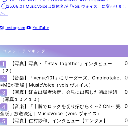
◯25.08.01 MusicVoiceは媒体名が「vois ヴォイス」に変わりまし
た。
Instagram
YouTube
コメントランキング
0
【写真】写真・「Stay Together」インタビュー
1
（２）
0
【音楽】「Venue101」にリーダーズ、Omoinotake、
2
≠MEが登場｜MusicVoice（vois ヴォイス）
0
【写真】紅白出場者決定、会見に出席した初出場組
3
（写真１０／１０）
0
【音楽】「十勝でロックを切り拓ひらく～ZION～ 完
4
全版」放送決定｜MusicVoice（vois ヴォイス）
0
【写真】仁村紗和、インタビュー【エンタメ】
5