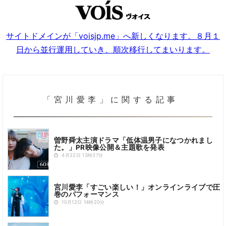
サイトドメインが「voisjp.me」へ新しくなります。８月１
日から並行運用していき、順次移行してまいります。
「宮川愛李」に関する記事
曽野舜太主演ドラマ「低体温男子になつかれまし
た。」PR映像公開＆主題歌を発表
4月22日 13時37分
宮川愛李「すごい楽しい！」オンラインライブで圧
巻のパフォーマンス
10月12日 14時20分