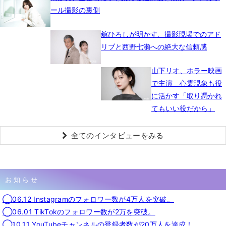
ール撮影の裏側
舘ひろしが明かす、撮影現場でのアド
リブと西野七瀬への絶大な信頼感
山下リオ、ホラー映画
で主演 心霊現象も役
に活かす「取り憑かれ
てもいい役だから」
全てのインタビューをみる
お知らせ
◯06.12 Instagramのフォロワー数が4万人を突破。
◯06.01 TikTokのフォロワー数が2万を突破。
◯10.11 YouTubeチャンネルの登録者数が20万人を達成！