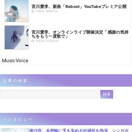
宮川愛李、新曲「Reboot」YouTubeプレミア公開
1月9日 16時47分
宮川愛李、オンラインライブ開催決定「感謝の気持
ちをもう一度歌で」
9月3日 21時00分
MusicVoice
記事の検索
インタビュー
南沙良、金密輸に手を染める妊婦役を熱演 シンガポ