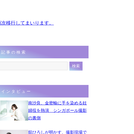
、順次移行してまいります。
記事の検索
インタビュー
南沙良、金密輸に手を染める妊
婦役を熱演 シンガポール撮影
の裏側
舘ひろしが明かす、撮影現場で