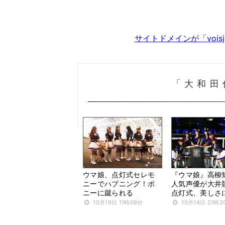
サイトドメインが「voi
「大和田
ウマ娘、点灯式セレモ
『ウマ娘』高柳
ニーでハプニング！ポ
人気声優が大井
ニーに蹴られる
点灯式、美しさ
10月19日 11時09分
10月14日 21時2