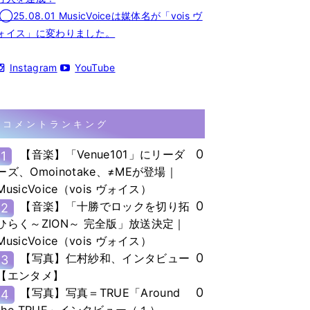
◯25.08.01 MusicVoiceは媒体名が「vois ヴ
ォイス」に変わりました。
Instagram
YouTube
コメントランキング
0
【音楽】「Venue101」にリーダ
1
ーズ、Omoinotake、≠MEが登場｜
MusicVoice（vois ヴォイス）
0
【音楽】「十勝でロックを切り拓
2
ひらく～ZION～ 完全版」放送決定｜
MusicVoice（vois ヴォイス）
0
【写真】仁村紗和、インタビュー
3
【エンタメ】
0
【写真】写真＝TRUE「Around
4