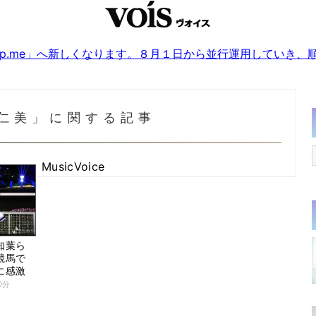
sjp.me」へ新しくなります。８月１日から並行運用していき
仁美」に関する記事
MusicVoice
知葉ら
競馬で
に感激
0分