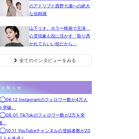
のアドリブと西野七瀬への絶大
な信頼感
山下リオ、ホラー映画で主演
心霊現象も役に活かす「取り憑
かれてもいい役だから」
全てのインタビューをみる
お知らせ
◯06.12 Instagramのフォロワー数が4万人
を突破。
◯06.01 TikTokのフォロワー数が2万を突
破。
◯10.11 YouTubeチャンネルの登録者数が20
万人を達成！