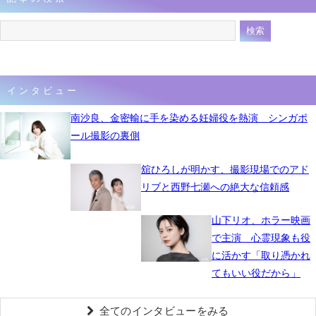
インタビュー
南沙良、金密輸に手を染める妊婦役を熱演 シンガポ
ール撮影の裏側
舘ひろしが明かす、撮影現場でのアド
リブと西野七瀬への絶大な信頼感
山下リオ、ホラー映画
で主演 心霊現象も役
に活かす「取り憑かれ
てもいい役だから」
全てのインタビューをみる