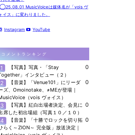
◯25.08.01 MusicVoiceは媒体名が「vois ヴ
ォイス」に変わりました。
Instagram
YouTube
コメントランキング
0
【写真】写真・「Stay
1
Together」インタビュー（２）
0
【音楽】「Venue101」にリーダ
2
ーズ、Omoinotake、≠MEが登場｜
MusicVoice（vois ヴォイス）
0
【写真】紅白出場者決定、会見に
3
出席した初出場組（写真１０／１０）
0
【音楽】「十勝でロックを切り拓
4
ひらく～ZION～ 完全版」放送決定｜