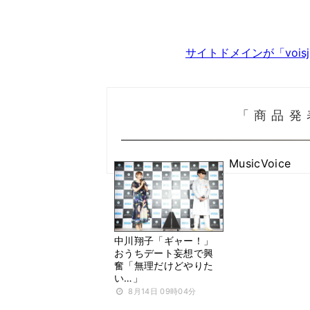
サイトドメインが「voi
「商品発
MusicVoice
中川翔子「ギャー！」
おうちデート妄想で興
奮「無理だけどやりた
い…」
8月14日 09時04分