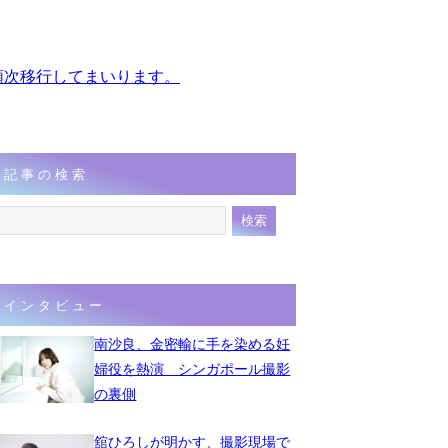
、順次移行してまいります。
記事の検索
インタビュー
南沙良、金密輸に手を染める妊
婦役を熱演 シンガポール撮影
の裏側
舘ひろしが明かす、撮影現場で