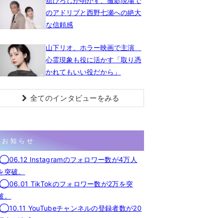
舘ひろしが明かす、撮影現場で
のアドリブと西野七瀬への絶大
な信頼感
山下リオ、ホラー映画で主演
心霊現象も役に活かす「取り憑
かれてもいい役だから」
全てのインタビューをみる
お知らせ
◯06.12 Instagramのフォロワー数が4万人
を突破。
◯06.01 TikTokのフォロワー数が2万を突
破。
◯10.11 YouTubeチャンネルの登録者数が20