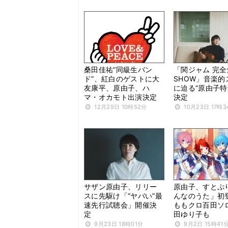
桑田佳祐“同級生バン
「関ジャム 完全
ド”、紅白のゲストに大
SHOW」音楽的
友康平、原由子、ハ
に迫る“原由子特
マ・オカモト出演決定
決定
12月29日 10時52分
10月23日 17時3
サザン原由子、リリー
原由子、すとぷ
スに先駆け「“ヤバい”最
んなのうた」
速先行試聴会」開催決
ももクロ百田ソ
定
田ゆり子も
9月23日 18時01分
9月2日 15時41