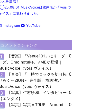
万人を達成！
◯25.08.01 MusicVoiceは媒体名が「vois ヴ
ォイス」に変わりました。
Instagram
YouTube
コメントランキング
0
【音楽】「Venue101」にリーダ
1
ーズ、Omoinotake、≠MEが登場｜
MusicVoice（vois ヴォイス）
0
【音楽】「十勝でロックを切り拓
2
ひらく～ZION～ 完全版」放送決定｜
MusicVoice（vois ヴォイス）
0
【写真】仁村紗和、インタビュー
3
【エンタメ】
0
【写真】写真＝TRUE「Around
4