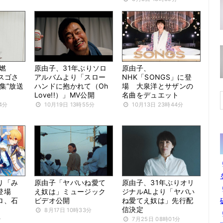
燃
原由子、31年ぶりソロ
原由子、
スゴさ
アルバムより「スロー
NHK「SONGS」に登
集”放送
ハンドに抱かれて（Oh
場 大泉洋とサザンの
Love!!）」MV公開
名曲をデュエット
4分
10月19日 13時55分
10月13日 23時44分
り「み
原由子「ヤバいね愛て
原由子、31年ぶりオリ
初登場
え奴は」ミュージック
ジナルALより「ヤバい
ロ、石
ビデオ公開
ね愛てえ奴は」先行配
信決定
8月17日 10時33分
分
7月25日 08時01分