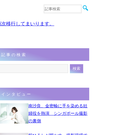
音楽
エンタメ
、順次移行してまいります。
インタビュー
動画
連載
フォト
記事の検索
インタビュー
南沙良、金密輸に手を染める妊
婦役を熱演 シンガポール撮影
の裏側