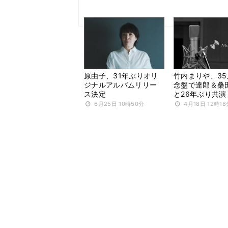
原由子、31年ぶりオリ
竹内まりや、3
ジナルアルバムリリー
念盤で達郎＆桑
ス決定
と26年ぶり共演
6月25日 10時50分
4月18日 12時18