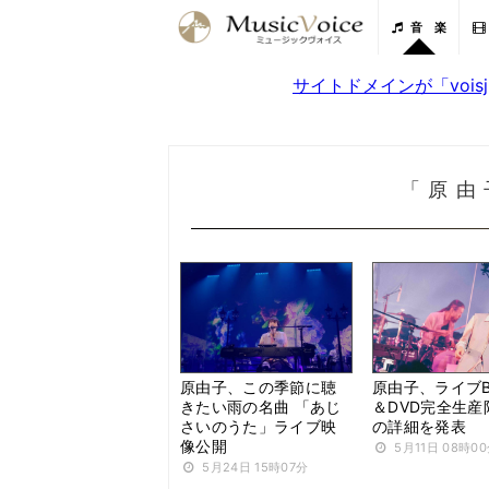
音 楽
サイトドメインが「voi
「原由
原由子、この季節に聴
原由子、ライブBlu
きたい雨の名曲 「あじ
＆DVD完全生産
さいのうた」ライブ映
の詳細を発表
像公開
5月11日 08時0
5月24日 15時07分