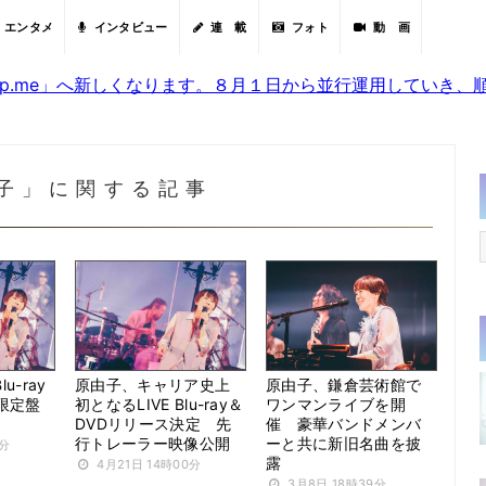
エンタメ
インタビュー
連 載
フォト
動 画
sjp.me」へ新しくなります。８月１日から並行運用していき
子」に関する記事
-ray
原由子、キャリア史上
原由子、鎌倉芸術館で
限定盤
初となるLIVE Blu-ray＆
ワンマンライブを開
DVDリリース決定 先
催 豪華バンドメンバ
行トレーラー映像公開
ーと共に新旧名曲を披
0分
露
4月21日 14時00分
3月8日 18時39分