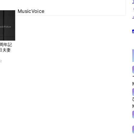
MusicVoice
5周年記
田夫妻
分