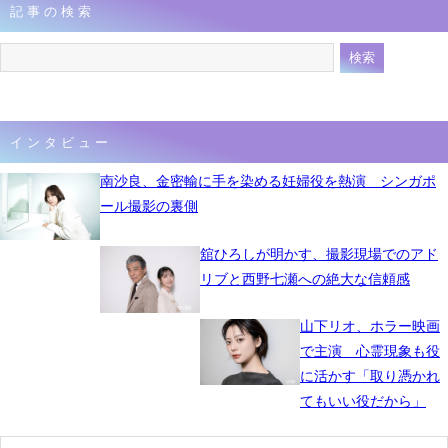
記事の検索
インタビュー
南沙良、金密輸に手を染める妊婦役を熱演 シンガポ
ール撮影の裏側
舘ひろしが明かす、撮影現場でのアド
リブと西野七瀬への絶大な信頼感
山下リオ、ホラー映画
で主演 心霊現象も役
に活かす「取り憑かれ
てもいい役だから」