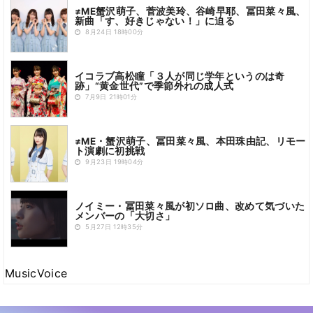
≠ME蟹沢萌子、菅波美玲、谷崎早耶、冨田菜々風、
新曲「す、好きじゃない！」に迫る
8月24日 18時00分
イコラブ高松瞳「３人が同じ学年というのは奇
跡」“黄金世代”で季節外れの成人式
7月9日 21時01分
≠ME・蟹沢萌子、冨田菜々風、本田珠由記、リモー
ト演劇に初挑戦
9月23日 19時04分
ノイミー・冨田菜々風が初ソロ曲、改めて気づいた
メンバーの「大切さ」
5月27日 12時35分
MusicVoice