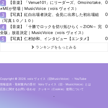
0
【音楽】「Venue101」にリーダーズ、Omoinotake、
2
≠MEが登場｜MusicVoice（vois ヴォイス）
0
【写真】紅白出場者決定、会見に出席した初出場組
3
（写真１０／１０）
0
【音楽】「十勝でロックを切り拓ひらく～ZION～ 完
4
全版」放送決定｜MusicVoice（vois ヴォイス）
0
【写真】仁村紗和、インタビュー【エンタメ】
5
ランキングをもっとみる
Copyright © 2026. vois ヴォイス（旧MusicVoice）
-
YouTube
情報提供・取材案内の受付
Vois ヴォイス（旧・MusicVoice）とは
広告に関するお問い合わせ
クッキー（cookie）使用について
-