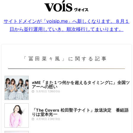
サイトドメインが「voisjp.me」へ新しくなります。８月１
日から並行運用していき、順次移行してまいります。
「冨田菜々風」に関する記事
≠ME「また１つ何かを超えるタイミングに」全国ツ
アーへの想い
5月10日 12時00分
「The Covers 松田聖子ナイト」放送決定 番組語
りは堂本光一
4月18日 23時19分