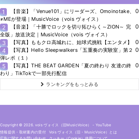
0
【音楽】「Venue101」にリーダーズ、Omoinotake、
1
≠MEが登場｜MusicVoice（vois ヴォイス）
0
【音楽】「十勝でロックを切り拓ひらく～ZION～ 完
2
全版」放送決定｜MusicVoice（vois ヴォイス）
0
【写真】ももクロ高城れに、始球式挑戦【エンタメ】
3
0
【写真】Hello Sleepwalkers「五重奏の実験室」第２
4
弾レポ（１）
0
【写真】THE BEAT GARDEN「夏の終わり 友達の終
5
わり」TikTokで一部先行配信
ランキングをもっとみる
Copyright © 2026. vois ヴォイス（旧MusicVoice）
-
YouTube
情報提供・取材案内の受付
Vois ヴォイス（旧・MusicVoice）とは
広告に関するお問い合わせ
クッキー（cookie）使用について