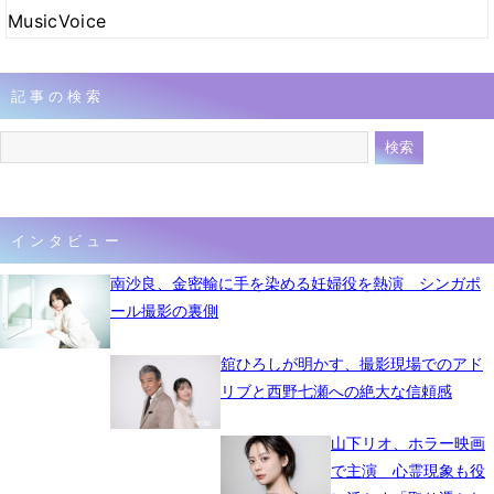
MusicVoice
記事の検索
インタビュー
南沙良、金密輸に手を染める妊婦役を熱演 シンガポ
ール撮影の裏側
舘ひろしが明かす、撮影現場でのアド
リブと西野七瀬への絶大な信頼感
山下リオ、ホラー映画
で主演 心霊現象も役