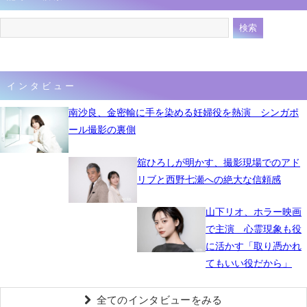
インタビュー
南沙良、金密輸に手を染める妊婦役を熱演 シンガポ
ール撮影の裏側
舘ひろしが明かす、撮影現場でのアド
リブと西野七瀬への絶大な信頼感
山下リオ、ホラー映画
で主演 心霊現象も役
に活かす「取り憑かれ
てもいい役だから」
全てのインタビューをみる