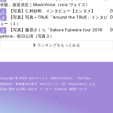
全版」放送決定｜MusicVoice（vois ヴォイス）
0
【写真】仁村紗和、インタビュー【エンタメ】
3
0
【写真】写真＝TRUE「Around the TRUE」インタビ
4
ュー（１）
0
【写真】藤原さくら「Sakura Fujiwara tour 2018
5
yellow」初日公演（写真３）
ランキングをもっとみる
Copyright © 2026. vois ヴォイス（旧MusicVoice）
-
YouTube
情報提供・取材案内の受付
Vois ヴォイス（旧・MusicVoice）とは
広告に関するお問い合わせ
クッキー（cookie）使用について
-