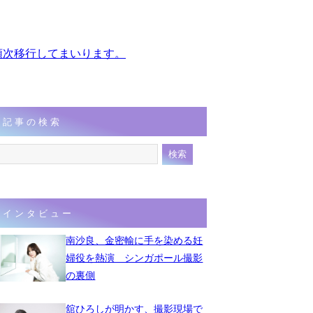
、順次移行してまいります。
記事の検索
インタビュー
南沙良、金密輸に手を染める妊
婦役を熱演 シンガポール撮影
の裏側
舘ひろしが明かす、撮影現場で