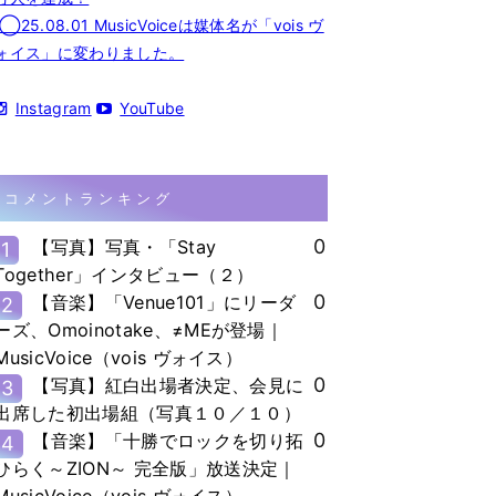
◯25.08.01 MusicVoiceは媒体名が「vois ヴ
ォイス」に変わりました。
Instagram
YouTube
コメントランキング
0
【写真】写真・「Stay
1
Together」インタビュー（２）
0
【音楽】「Venue101」にリーダ
2
ーズ、Omoinotake、≠MEが登場｜
MusicVoice（vois ヴォイス）
0
【写真】紅白出場者決定、会見に
3
出席した初出場組（写真１０／１０）
0
【音楽】「十勝でロックを切り拓
4
ひらく～ZION～ 完全版」放送決定｜