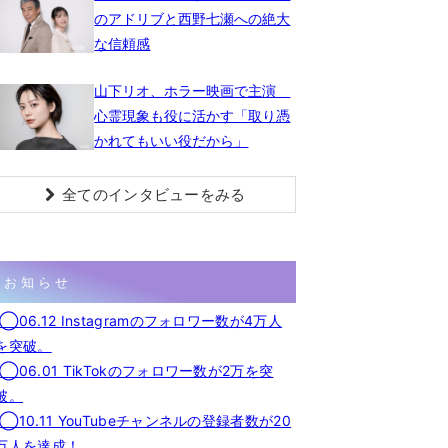
のアドリブと西野七瀬への絶大
な信頼感
山下リオ、ホラー映画で主演
心霊現象も役に活かす「取り憑
かれてもいい役だから」
全てのインタビューをみる
お知らせ
◯06.12 Instagramのフォロワー数が4万人
を突破。
◯06.01 TikTokのフォロワー数が2万を突
破。
◯10.11 YouTubeチャンネルの登録者数が20
万人を達成！