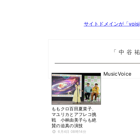
サイトドメインが「voi
「中谷
MusicVoice
ももクロ百田夏菜子、
マユリカとアフレコ挑
戦 小林由美子らも絶
賛の迫真の演技
6月4日 08時14分