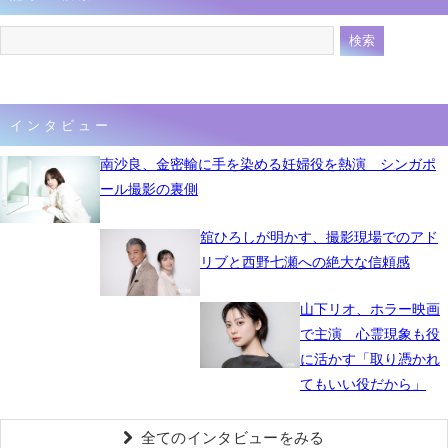
インタビュー
南沙良、金密輸に手を染める妊婦役を熱演 シンガポ
ール撮影の裏側
舘ひろしが明かす、撮影現場でのアド
リブと西野七瀬への絶大な信頼感
山下リオ、ホラー映画
で主演 心霊現象も役
に活かす「取り憑かれ
てもいい役だから」
全てのインタビューをみる