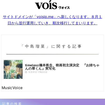
サイトドメインが「voisjp.me」へ新しくなります。８月１
日から並行運用していき、順次移行してまいります。
「中島瑠菜」に関する記事
timelesz橋本将生、映画初主演決定 『お姉ちゃ
んの翠くん』実写化
5月31日 17時32分
MusicVoice
記事の検索