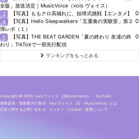
全版」放送決定｜MusicVoice（vois ヴォイス）
0
【写真】ももクロ高城れに、始球式挑戦【エンタメ】
3
0
【写真】Hello Sleepwalkers「五重奏の実験室」第２
4
弾レポ（１）
0
【写真】THE BEAT GARDEN「夏の終わり 友達の終
5
わり」TikTokで一部先行配信
ランキングをもっとみる
Copyright © 2026. vois ヴォイス（旧MusicVoice）
-
YouTube
情報提供・取材案内の受付
Vois ヴォイス（旧・MusicVoice）とは
広告に関するお問い合わせ
クッキー（cookie）使用について
-