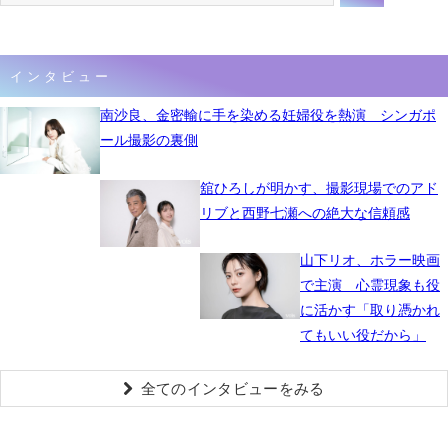
インタビュー
南沙良、金密輸に手を染める妊婦役を熱演 シンガポ
ール撮影の裏側
舘ひろしが明かす、撮影現場でのアド
リブと西野七瀬への絶大な信頼感
山下リオ、ホラー映画
で主演 心霊現象も役
に活かす「取り憑かれ
てもいい役だから」
全てのインタビューをみる