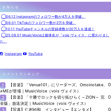
お知らせ
◯06.12 Instagramのフォロワー数が4万人を突破。
◯06.01 TikTokのフォロワー数が2万を突破。
◯10.11 YouTubeチャンネルの登録者数が20万人を達成！
◯25.08.01 MusicVoiceは媒体名が「vois ヴォイス」に変わりまし
た。
Instagram
YouTube
コメントランキング
0
【音楽】「Venue101」にリーダーズ、Omoinotake、
1
≠MEが登場｜MusicVoice（vois ヴォイス）
0
【音楽】「十勝でロックを切り拓ひらく～ZION～ 完
2
全版」放送決定｜MusicVoice（vois ヴォイス）
0
【写真】仁村紗和、インタビュー【エンタメ】
3