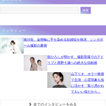
インタビュー
南沙良、金密輸に手を染める妊婦役を熱演 シンガポ
ール撮影の裏側
舘ひろしが明かす、撮影現場でのアド
リブと西野七瀬への絶大な信頼感
山下リオ、ホラー映画
で主演 心霊現象も役
に活かす「取り憑かれ
てもいい役だから」
全てのインタビューをみる