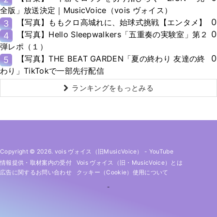
全版」放送決定｜MusicVoice（vois ヴォイス）
0
【写真】ももクロ高城れに、始球式挑戦【エンタメ】
3
0
【写真】Hello Sleepwalkers「五重奏の実験室」第２
4
弾レポ（１）
0
【写真】THE BEAT GARDEN「夏の終わり 友達の終
5
わり」TikTokで一部先行配信
ランキングをもっとみる
Copyright © 2026. vois ヴォイス（旧MusicVoice）
-
YouTube
情報提供・取材案内の受付
Vois ヴォイス（旧・MusicVoice）とは
広告に関するお問い合わせ
クッキー（cookie）使用について
-