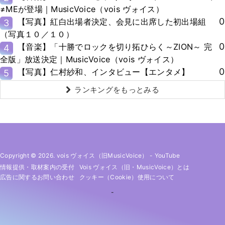
≠MEが登場｜MusicVoice（vois ヴォイス）
0
【写真】紅白出場者決定、会見に出席した初出場組
3
（写真１０／１０）
0
【音楽】「十勝でロックを切り拓ひらく～ZION～ 完
4
全版」放送決定｜MusicVoice（vois ヴォイス）
0
【写真】仁村紗和、インタビュー【エンタメ】
5
ランキングをもっとみる
Copyright © 2026. vois ヴォイス（旧MusicVoice）
-
YouTube
情報提供・取材案内の受付
Vois ヴォイス（旧・MusicVoice）とは
広告に関するお問い合わせ
クッキー（cookie）使用について
-