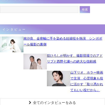
インタビュー
南沙良、金密輸に手を染める妊婦役を熱演 シンガポ
ール撮影の裏側
舘ひろしが明かす、撮影現場でのアド
リブと西野七瀬への絶大な信頼感
山下リオ、ホラー映画
で主演 心霊現象も役
に活かす「取り憑かれ
てもいい役だから」
全てのインタビューをみる