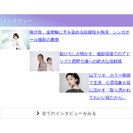
インタビュー
南沙良、金密輸に手を染める妊婦役を熱演 シンガポ
ール撮影の裏側
舘ひろしが明かす、撮影現場でのアド
リブと西野七瀬への絶大な信頼感
山下リオ、ホラー映画
で主演 心霊現象も役
に活かす「取り憑かれ
てもいい役だから」
全てのインタビューをみる