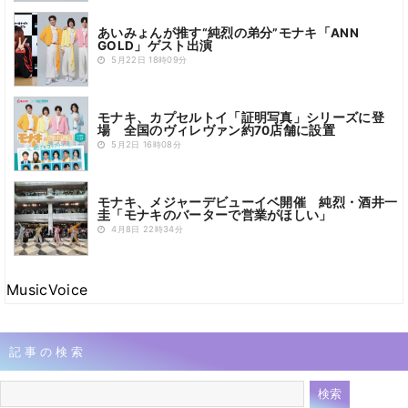
あいみょんが推す“純烈の弟分”モナキ「ANN
GOLD」ゲスト出演
5月22日 18時09分
モナキ、カプセルトイ「証明写真」シリーズに登
場 全国のヴィレヴァン約70店舗に設置
5月2日 16時08分
モナキ、メジャーデビューイベ開催 純烈・酒井一
圭「モナキのバーターで営業がほしい」
4月8日 22時34分
MusicVoice
記事の検索