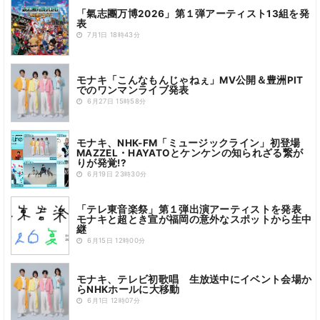
「氣志團万博2026」第１弾アーティスト13組を発
表
7月1日 18時43分
モナキ「こんなもんじゃねぇ」MV公開＆豊洲PIT
でのワンマンライブ発表
6月27日 15時58分
モナキ、NHK-FM「ミュージックライン」初登場
MAZZEL・HAYATOとケンケンの知られざる繋が
りが発覚!?
6月19日 23時30分
「テレ東音楽祭」第１弾出演アーティストを発表
モナキと超とき宣が福岡の意外なスポットから生中
継
6月15日 12時00分
モナキ、テレビ初歌唱 生放送中にイベント会場か
らNHKホールに大移動
6月1日 12時07分