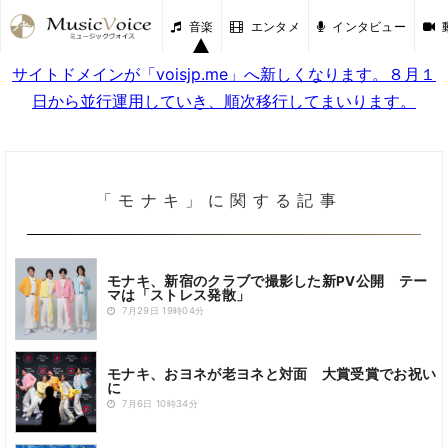
音楽
エンタメ
インタビュー
サイトドメインが「voisjp.me」へ新しくなります。８月１
日から並行運用していき、順次移行してまいります。
「モナキ」に関する記事
モナキ、新宿のクラブで撮影した新PV公開 テー
マは「ストレス発散」
7月29日 19時04分
モナキ、おヨネが老ヨネと対面 大賞受賞でお祝い
に
7月6日 10時34分