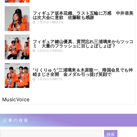
フィギュア坂本花織、ラスト五輪に万感 中井亜美
は次大会に意欲 佐藤駿も感謝
2月25日 08時02分
フィギュア鍵山優真、質問忘れ三浦璃来からツッコ
ミ 大量のフラッシュに目しょぼしょぼ？
2月25日 07時58分
“りくりゅう”三浦璃来＆木原龍一、帰国会見でも仲
睦まじさ全開 金メダル引っ提げ笑顔で
2月25日 07時57分
MusicVoice
記事の検索