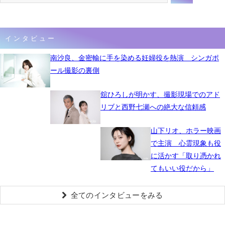
インタビュー
南沙良、金密輸に手を染める妊婦役を熱演 シンガポ
ール撮影の裏側
舘ひろしが明かす、撮影現場でのアド
リブと西野七瀬への絶大な信頼感
山下リオ、ホラー映画
で主演 心霊現象も役
に活かす「取り憑かれ
てもいい役だから」
全てのインタビューをみる