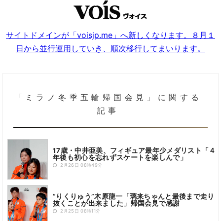
サイトドメインが「voisjp.me」へ新しくなります。８月１
日から並行運用していき、順次移行してまいります。
「ミラノ冬季五輪帰国会見」に関する
記事
17歳・中井亜美、フィギュア最年少メダリスト「４
年後も初心を忘れずスケートを楽しんで」
2月26日 08時49分
“りくりゅう”木原龍一「璃来ちゃんと最後まで走り
抜くことが出来ました」帰国会見で感謝
2月25日 08時11分