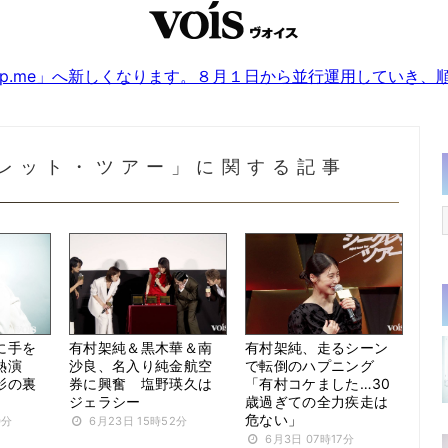
sjp.me」へ新しくなります。８月１日から並行運用していき
レット・ツアー」に関する記事
に手を
有村架純＆黒木華＆南
有村架純、走るシーン
を熱演
沙良、名入り純金航空
で転倒のハプニング
影の裏
券に興奮 塩野瑛久は
「有村コケました…30
ジェラシー
歳過ぎての全力疾走は
危ない」
0分
6月23日 15時52分
6月3日 07時17分