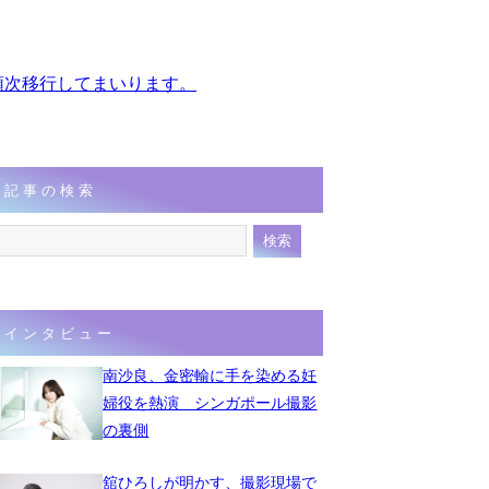
、順次移行してまいります。
記事の検索
インタビュー
南沙良、金密輸に手を染める妊
婦役を熱演 シンガポール撮影
の裏側
舘ひろしが明かす、撮影現場で