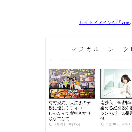
サイトドメインが「voi
「マジカル・シーク
有村架純、大泣きの子
南沙良、金密輸
役に優しくフォロー
染める妊婦役
しゃがんで背中さすり
シンガポール撮
頭なでなで
側
7月2日 18時15分
6月30日 07時0