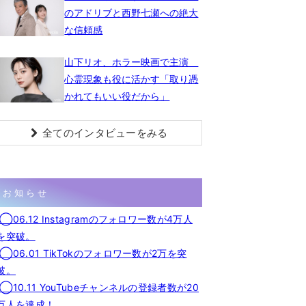
のアドリブと西野七瀬への絶大
な信頼感
山下リオ、ホラー映画で主演
心霊現象も役に活かす「取り憑
かれてもいい役だから」
全てのインタビューをみる
お知らせ
◯06.12 Instagramのフォロワー数が4万人
を突破。
◯06.01 TikTokのフォロワー数が2万を突
破。
◯10.11 YouTubeチャンネルの登録者数が20
万人を達成！