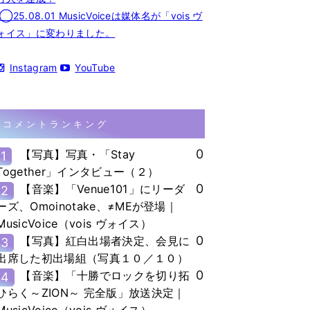
◯25.08.01 MusicVoiceは媒体名が「vois ヴ
ォイス」に変わりました。
Instagram
YouTube
コメントランキング
0
【写真】写真・「Stay
1
Together」インタビュー（２）
0
【音楽】「Venue101」にリーダ
2
ーズ、Omoinotake、≠MEが登場｜
MusicVoice（vois ヴォイス）
0
【写真】紅白出場者決定、会見に
3
出席した初出場組（写真１０／１０）
0
【音楽】「十勝でロックを切り拓
4
ひらく～ZION～ 完全版」放送決定｜