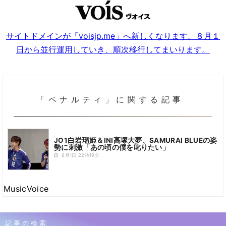
サイトドメインが「voisjp.me」へ新しくなります。８月１
日から並行運用していき、順次移行してまいります。
「ペナルティ」に関する記事
JO1白岩瑠姫＆INI髙塚大夢、SAMURAI BLUEの姿
勢に刺激「あの頃の僕を叱りたい」
6月1日 22時19分
MusicVoice
記事の検索