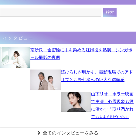
インタビュー
南沙良、金密輸に手を染める妊婦役を熱演 シンガポ
ール撮影の裏側
舘ひろしが明かす、撮影現場でのアド
リブと西野七瀬への絶大な信頼感
山下リオ、ホラー映画
で主演 心霊現象も役
に活かす「取り憑かれ
てもいい役だから」
全てのインタビューをみる