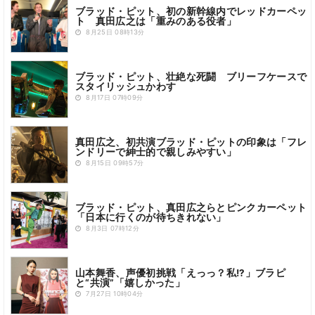
ブラッド・ピット、初の新幹線内でレッドカーペッ
ト 真田広之は「重みのある役者」
8月25日 08時13分
ブラッド・ピット、壮絶な死闘 ブリーフケースで
スタイリッシュかわす
8月17日 07時09分
真田広之、初共演ブラッド・ピットの印象は「フレ
ンドリーで紳士的で親しみやすい」
8月15日 09時57分
ブラッド・ピット、真田広之らとピンクカーペット
「日本に行くのが待ちきれない」
8月3日 07時12分
山本舞香、声優初挑戦「えっっ？私!?」ブラピ
と“共演”「嬉しかった」
7月27日 10時04分