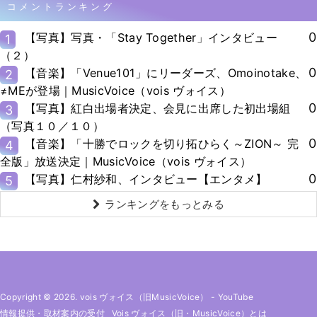
コメントランキング
0
【写真】写真・「Stay Together」インタビュー
1
（２）
0
【音楽】「Venue101」にリーダーズ、Omoinotake、
2
≠MEが登場｜MusicVoice（vois ヴォイス）
0
【写真】紅白出場者決定、会見に出席した初出場組
3
（写真１０／１０）
0
【音楽】「十勝でロックを切り拓ひらく～ZION～ 完
4
全版」放送決定｜MusicVoice（vois ヴォイス）
0
【写真】仁村紗和、インタビュー【エンタメ】
5
ランキングをもっとみる
Copyright © 2026. vois ヴォイス（旧MusicVoice）
-
YouTube
情報提供・取材案内の受付
Vois ヴォイス（旧・MusicVoice）とは