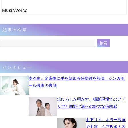
MusicVoice
記事の検索
インタビュー
南沙良、金密輸に手を染める妊婦役を熱演 シンガポ
ール撮影の裏側
舘ひろしが明かす、撮影現場でのアド
リブと西野七瀬への絶大な信頼感
山下リオ、ホラー映画
で主演 心霊現象も役