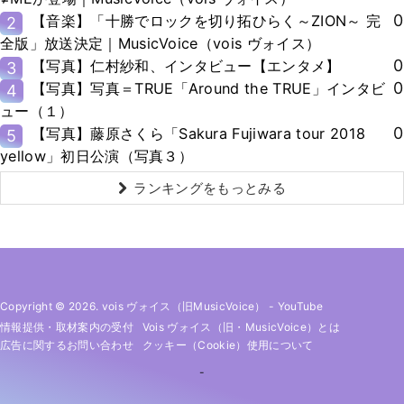
0
【音楽】「十勝でロックを切り拓ひらく～ZION～ 完
2
全版」放送決定｜MusicVoice（vois ヴォイス）
0
【写真】仁村紗和、インタビュー【エンタメ】
3
0
【写真】写真＝TRUE「Around the TRUE」インタビ
4
ュー（１）
0
【写真】藤原さくら「Sakura Fujiwara tour 2018
5
yellow」初日公演（写真３）
ランキングをもっとみる
Copyright © 2026. vois ヴォイス（旧MusicVoice）
-
YouTube
情報提供・取材案内の受付
Vois ヴォイス（旧・MusicVoice）とは
広告に関するお問い合わせ
クッキー（cookie）使用について
-