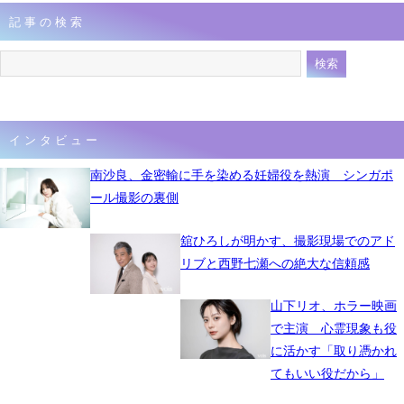
記事の検索
インタビュー
南沙良、金密輸に手を染める妊婦役を熱演 シンガポ
ール撮影の裏側
舘ひろしが明かす、撮影現場でのアド
リブと西野七瀬への絶大な信頼感
山下リオ、ホラー映画
で主演 心霊現象も役
に活かす「取り憑かれ
てもいい役だから」