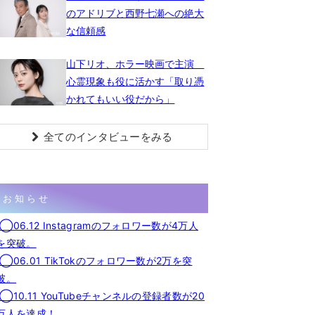
のアドリブと西野七瀬への絶大
な信頼感
山下リオ、ホラー映画で主演
心霊現象も役に活かす「取り憑
かれてもいい役だから」
全てのインタビューをみる
お知らせ
◯06.12 Instagramのフォロワー数が4万人
を突破。
◯06.01 TikTokのフォロワー数が2万を突
破。
◯10.11 YouTubeチャンネルの登録者数が20
万人を達成！