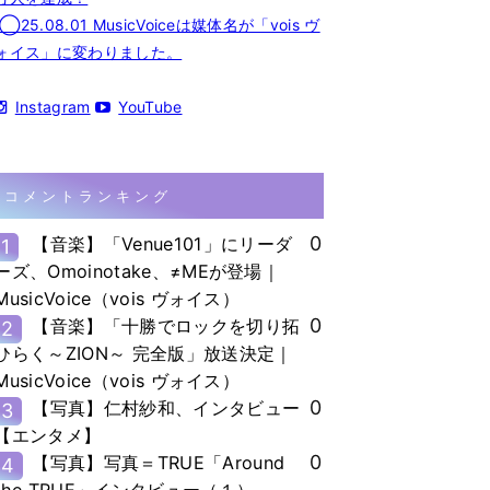
◯25.08.01 MusicVoiceは媒体名が「vois ヴ
ォイス」に変わりました。
Instagram
YouTube
コメントランキング
0
【音楽】「Venue101」にリーダ
1
ーズ、Omoinotake、≠MEが登場｜
MusicVoice（vois ヴォイス）
0
【音楽】「十勝でロックを切り拓
2
ひらく～ZION～ 完全版」放送決定｜
MusicVoice（vois ヴォイス）
0
【写真】仁村紗和、インタビュー
3
【エンタメ】
0
【写真】写真＝TRUE「Around
4