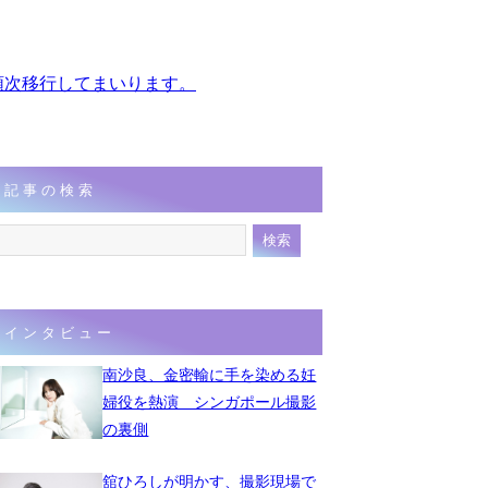
、順次移行してまいります。
記事の検索
インタビュー
南沙良、金密輸に手を染める妊
婦役を熱演 シンガポール撮影
の裏側
舘ひろしが明かす、撮影現場で