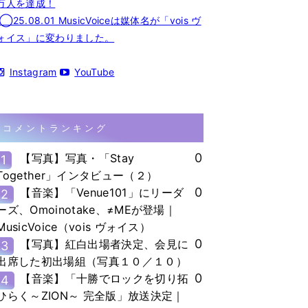
万人を達成！
◯25.08.01 MusicVoiceは媒体名が「vois ヴ
ォイス」に変わりました。
Instagram
YouTube
コメントランキング
0
【写真】写真・「Stay
1
Together」インタビュー（２）
0
【音楽】「Venue101」にリーダ
2
ーズ、Omoinotake、≠MEが登場｜
MusicVoice（vois ヴォイス）
0
【写真】紅白出場者決定、会見に
3
出席した初出場組（写真１０／１０）
0
【音楽】「十勝でロックを切り拓
4
ひらく～ZION～ 完全版」放送決定｜