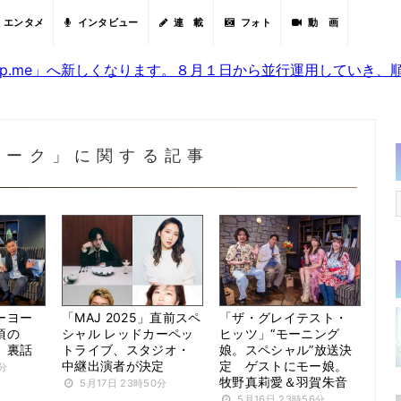
エンタメ
インタビュー
連 載
フォト
動 画
sjp.me」へ新しくなります。８月１日から並行運用していき
ヨーク」に関する記事
ーヨー
「MAJ 2025」直前スペ
「ザ・グレイテスト・
頃の
シャル レッドカーペッ
ヒッツ」“モーニング
」裏話
トライブ、スタジオ・
娘。スペシャル”放送決
中継出演者が決定
定 ゲストにモー娘。
0分
牧野真莉愛＆羽賀朱音
5月17日 23時50分
5月16日 23時56分