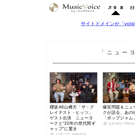
音 楽
サイトドメインが「voi
「ニュー
櫻坂46山﨑天「ザ・グ
爆笑問題＆ニュ
レイテスト・ヒッツ」
クが語る、あの
ゲスト出演 ニューヨ
「ポップジャム
ークと“20年の世代間ギ
8月14日 17時4
ャップ”に驚き
12月27日 19時00分