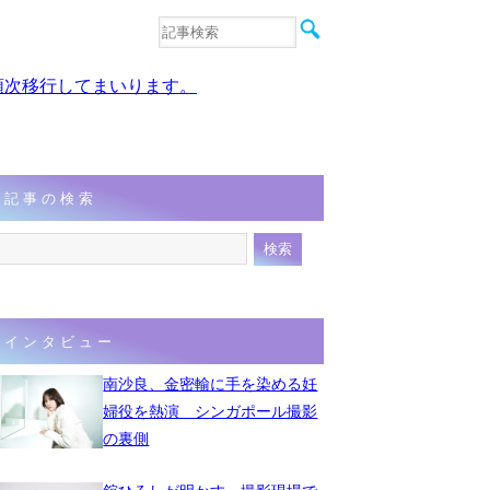
音楽
エンタメ
、順次移行してまいります。
インタビュー
動画
連載
フォト
記事の検索
インタビュー
南沙良、金密輸に手を染める妊
婦役を熱演 シンガポール撮影
の裏側