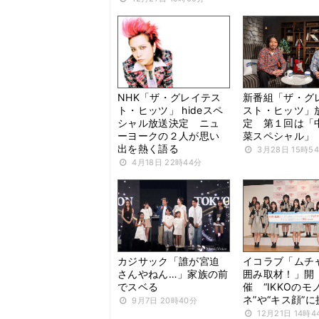
NHK「ザ・グレイテス
新番組「ザ・グ
ト・ヒッツ」 hideスペ
スト・ヒッツ」
シャル放送決定 ニュ
定 第１回は「
ーヨークの２人が思い
菜スペシャル」
出を熱く語る
3月28日 15時5
4月18日 22時44分
カジサック「誰が宮迫
イコラブ「ムチ
さんやねん…」家族の前
囲み取材！」開
でスベる
催 “IKKOのモ
ネ”や“キス顔”に
9月7日 20時40分
12月21日 14時4