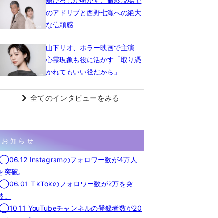
舘ひろしが明かす、撮影現場で
のアドリブと西野七瀬への絶大
な信頼感
山下リオ、ホラー映画で主演
心霊現象も役に活かす「取り憑
かれてもいい役だから」
全てのインタビューをみる
お知らせ
◯06.12 Instagramのフォロワー数が4万人
を突破。
◯06.01 TikTokのフォロワー数が2万を突
破。
◯10.11 YouTubeチャンネルの登録者数が20