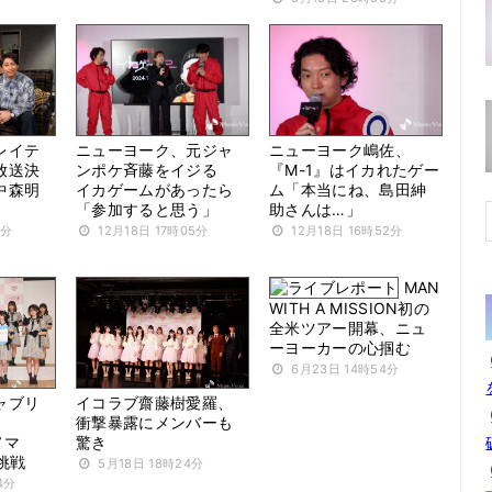
レイテ
ニューヨーク、元ジャ
ニューヨーク嶋佐、
放送決
ンポケ斉藤をイジる
『M-1』はイカれたゲー
中森明
イカゲームがあったら
ム「本当にね、島田紳
「参加すると思う」
助さんは…」
4分
12月18日 17時05分
12月18日 16時52分
MAN
WITH A MISSION初の
全米ツアー開幕、ニュ
ーヨーカーの心掴む
6月23日 14時54分
ャブリ
イコラブ齋藤樹愛羅、
衝撃暴露にメンバーも
ノマ
驚き
挑戦
5月18日 18時24分
4分