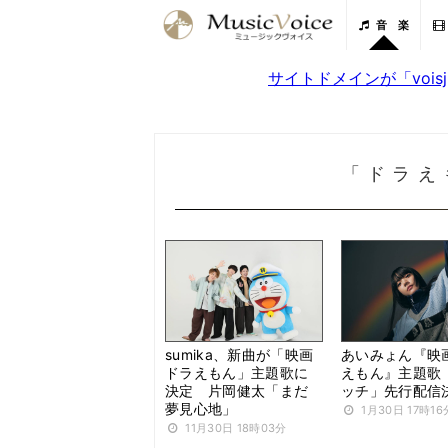
音 楽
サイトドメインが「voi
「ドラえ
sumika、新曲が「映画
あいみょん『映
ドラえもん」主題歌に
えもん』主題歌
決定 片岡健太「まだ
ッチ」先行配信
夢見心地」
1月30日 17時16
11月30日 18時03分