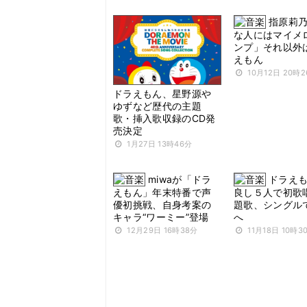
指原莉
な人にはマイメ
ンプ」それ以外
えもん
10月12日 20時
ドラえもん、星野源や
ゆずなど歴代の主題
歌・挿入歌収録のCD発
売決定
1月27日 13時46分
miwaが「ドラ
ドラえ
えもん」年末特番で声
良し５人で初歌
優初挑戦、自身考案の
題歌、シングル
キャラ“ワーミー”登場
へ
12月29日 16時38分
11月18日 10時3