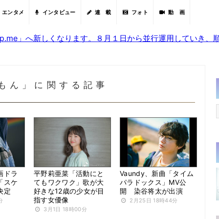
エンタメ
インタビュー
連 載
フォト
動 画
sjp.me」へ新しくなります。８月１日から並行運用していき
もん」に関する記事
画ドラ
平野莉亜菜「活動にと
Vaundy、新曲「タイム
「スケ
てもワクワク」歌が大
パラドックス」MV公
決定
好きな12歳の少女が目
開 染谷将太が出演
指す女優像
分
2月25日 18時44分
3月1日 18時00分