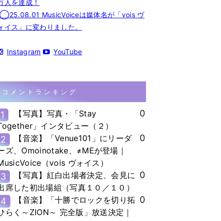
万人を達成！
◯25.08.01 MusicVoiceは媒体名が「vois ヴ
ォイス」に変わりました。
Instagram
YouTube
コメントランキング
0
【写真】写真・「Stay
1
Together」インタビュー（２）
0
【音楽】「Venue101」にリーダ
2
ーズ、Omoinotake、≠MEが登場｜
MusicVoice（vois ヴォイス）
0
【写真】紅白出場者決定、会見に
3
出席した初出場組（写真１０／１０）
0
【音楽】「十勝でロックを切り拓
4
ひらく～ZION～ 完全版」放送決定｜