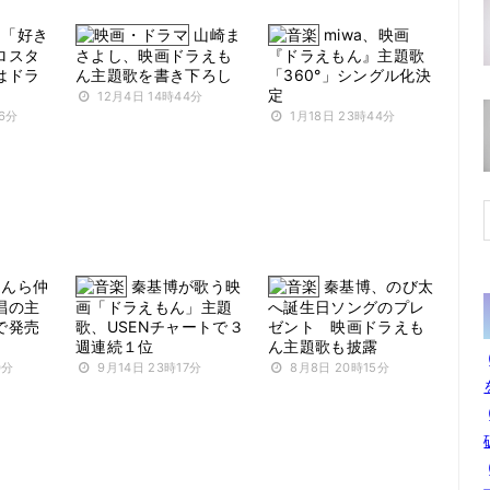
乃「好き
山崎ま
miwa、映画
ロスタ
さよし、映画ドラえも
『ドラえもん』主題歌
はドラ
ん主題歌を書き下ろし
「360°」シングル化決
定
12月4日 14時44分
26分
1月18日 23時44分
もんら仲
秦基博が歌う映
秦基博、のび太
唱の主
画「ドラえもん」主題
へ誕生日ソングのプレ
で発売
歌、USENチャートで３
ゼント 映画ドラえも
週連続１位
ん主題歌も披露
0分
9月14日 23時17分
8月8日 20時15分