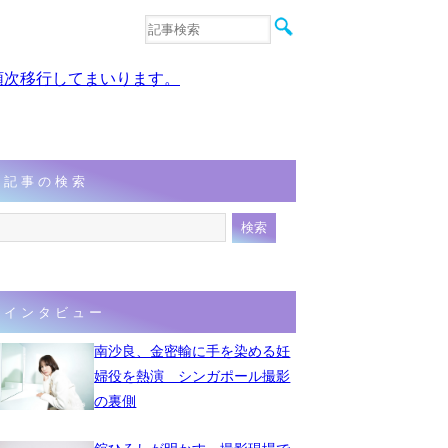
音楽
エンタメ
、順次移行してまいります。
インタビュー
動画
連載
フォト
記事の検索
インタビュー
南沙良、金密輸に手を染める妊
婦役を熱演 シンガポール撮影
の裏側