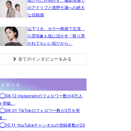
舘ひろしが明かす、撮影現場で
のアドリブと西野七瀬への絶大
な信頼感
山下リオ、ホラー映画で主演
心霊現象も役に活かす「取り憑
かれてもいい役だから」
全てのインタビューをみる
お知らせ
◯06.12 Instagramのフォロワー数が4万人
を突破。
◯06.01 TikTokのフォロワー数が2万を突
破。
◯10.11 YouTubeチャンネルの登録者数が20