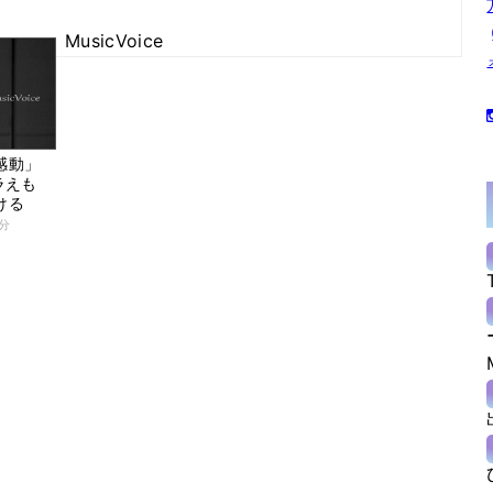
MusicVoice
感動」
ラえも
ける
4分