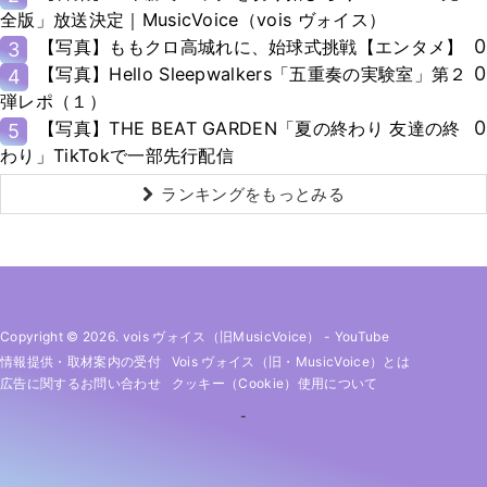
全版」放送決定｜MusicVoice（vois ヴォイス）
0
【写真】ももクロ高城れに、始球式挑戦【エンタメ】
3
0
【写真】Hello Sleepwalkers「五重奏の実験室」第２
4
弾レポ（１）
0
【写真】THE BEAT GARDEN「夏の終わり 友達の終
5
わり」TikTokで一部先行配信
ランキングをもっとみる
Copyright © 2026. vois ヴォイス（旧MusicVoice）
-
YouTube
情報提供・取材案内の受付
Vois ヴォイス（旧・MusicVoice）とは
広告に関するお問い合わせ
クッキー（cookie）使用について
-