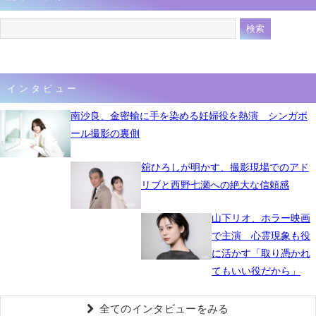
インタビュー
南沙良、金密輸に手を染める妊婦役を熱演 シンガポ
ール撮影の裏側
舘ひろしが明かす、撮影現場でのアド
リブと西野七瀬への絶大な信頼感
山下リオ、ホラー映画
で主演 心霊現象も役
に活かす「取り憑かれ
てもいい役だから」
全てのインタビューをみる