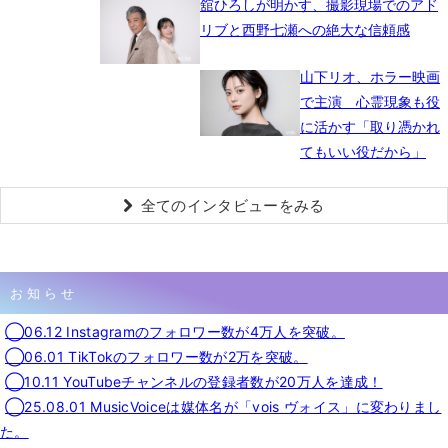
舘ひろしが明かす、撮影現場でのアド
リブと西野七瀬への絶大な信頼感
山下リオ、ホラー映画
で主演 心霊現象も役
に活かす「取り憑かれ
てもいい役だから」
全てのインタビューをみる
お知らせ
◯06.12 Instagramのフォロワー数が4万人を突破。
◯06.01 TikTokのフォロワー数が2万を突破。
◯10.11 YouTubeチャンネルの登録者数が20万人を達成！
◯25.08.01 MusicVoiceは媒体名が「vois ヴォイス」に変わりまし
た。