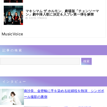
マキシマム ザ ホルモン、劇場版「チェンソーマ
ン」劇中挿入歌に決定＆入プレ第一弾を解禁
9月7日 17時00分
MusicVoice
記事の検索
インタビュー
南沙良、金密輸に手を染める妊婦役を熱演 シンガポ
ール撮影の裏側