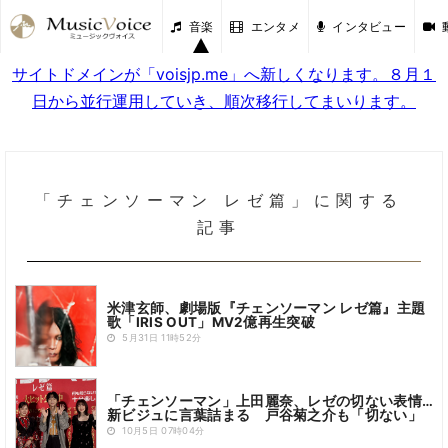
音楽
エンタメ
インタビュー
サイトドメインが「voisjp.me」へ新しくなります。８月１
日から並行運用していき、順次移行してまいります。
「チェンソーマン レゼ篇」に関する
記事
米津玄師、劇場版『チェンソーマン レゼ篇』主題
歌「IRIS OUT」MV2億再生突破
5月31日 11時52分
「チェンソーマン」上田麗奈、レゼの切ない表情…
新ビジュに言葉詰まる 戸谷菊之介も「切ない」
10月5日 07時04分