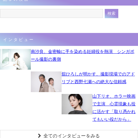
インタビュー
南沙良、金密輸に手を染める妊婦役を熱演 シンガポ
ール撮影の裏側
舘ひろしが明かす、撮影現場でのアド
リブと西野七瀬への絶大な信頼感
山下リオ、ホラー映画
で主演 心霊現象も役
に活かす「取り憑かれ
てもいい役だから」
全てのインタビューをみる