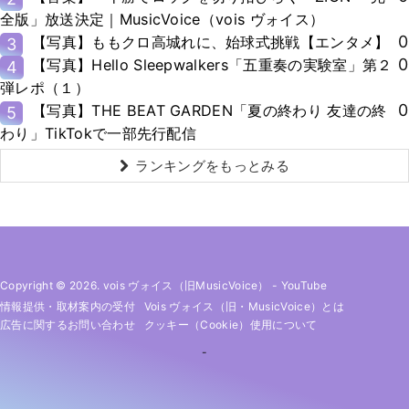
全版」放送決定｜MusicVoice（vois ヴォイス）
0
【写真】ももクロ高城れに、始球式挑戦【エンタメ】
3
0
【写真】Hello Sleepwalkers「五重奏の実験室」第２
4
弾レポ（１）
0
【写真】THE BEAT GARDEN「夏の終わり 友達の終
5
わり」TikTokで一部先行配信
ランキングをもっとみる
Copyright © 2026. vois ヴォイス（旧MusicVoice）
-
YouTube
情報提供・取材案内の受付
Vois ヴォイス（旧・MusicVoice）とは
広告に関するお問い合わせ
クッキー（cookie）使用について
-